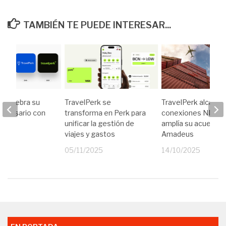
TAMBIÉN TE PUEDE INTERESAR...
k celebra su
TravelPerk se
TravelPerk alcanza
iversario con
transforma en Perk para
conexiones NDC y
agen
unificar la gestión de
amplía su acuerdo 
va
viajes y gastos
Amadeus
25
05/11/2025
14/10/2025