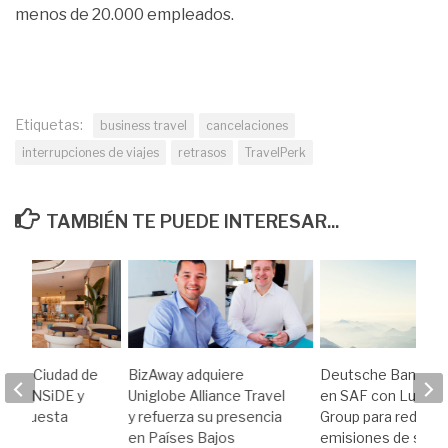
menos de 20.000 empleados.
Etiquetas:
business travel
cancelaciones
interrupciones de viajes
retrasos
TravelPerk
TAMBIÉN TE PUEDE INTERESAR...
lve a Ciudad de
BizAway adquiere
Deutsche Bank inv
on INNSiDE y
Uniglobe Alliance Travel
en SAF con Luftha
su apuesta
y refuerza su presencia
Group para reducir 
en Países Bajos
emisiones de sus v