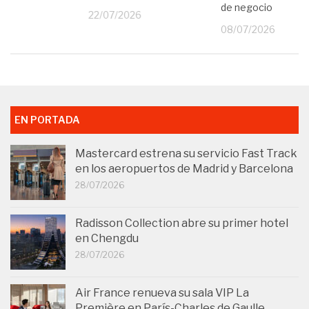
de negocio
26
22/07/2026
08/07/2026
EN PORTADA
Mastercard estrena su servicio Fast Track
en los aeropuertos de Madrid y Barcelona
28/07/2026
Radisson Collection abre su primer hotel
en Chengdu
28/07/2026
Air France renueva su sala VIP La
Première en París-Charles de Gaulle