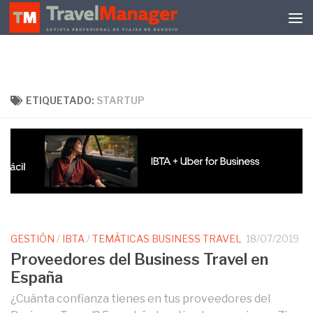
Debajo del contenido
ETIQUETADO:
STARTUP
GESTIÓN
/
IBTA
/
TEMÁTICAS BUSINESS TRAVEL
18/07/2019
Proveedores del Business Travel en
España
¿Cuánta confianza tienes en tus proveedores del