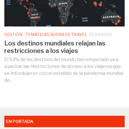
GESTIÓN
/
TEMÁTICAS BUSINESS TRAVEL
17/09/2020
Los destinos mundiales relajan las
restricciones a los viajes
El 53% de los destinos del mundo han empezado ya a
suavizar las restricciones de acceso a los viajeros que
se introdujeron con el estallido de la pandemia mundial
de...
EN PORTADA