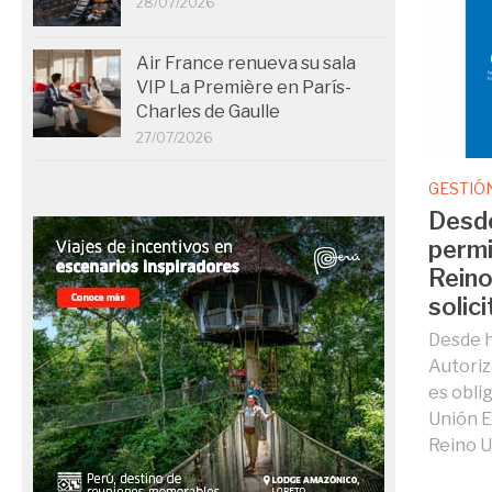
28/07/2026
Air France renueva su sala
VIP La Première en París-
Charles de Gaulle
27/07/2026
GESTIÓ
Desde
permi
Reino
solici
Desde ho
Autoriz
es obli
Unión E
Reino Un