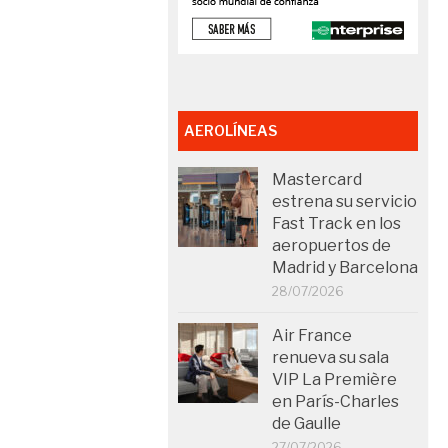
AEROLÍNEAS
Mastercard
estrena su servicio
Fast Track en los
aeropuertos de
Madrid y Barcelona
28/07/2026
Air France
renueva su sala
VIP La Première
en París-Charles
de Gaulle
27/07/2026