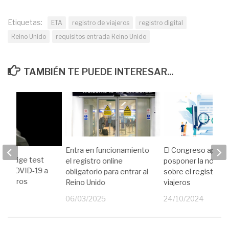
Etiquetas:
ETA
registro de viajeros
registro digital
Reino Unido
requisitos entrada Reino Unido
TAMBIÉN TE PUEDE INTERESAR...
Entra en funcionamiento
El Congreso aprue
do exige test
el registro online
posponer la normat
 de COVID-19 a
obligatorio para entrar al
sobre el registro d
 viajeros
Reino Unido
viajeros
21
06/03/2025
24/10/2024