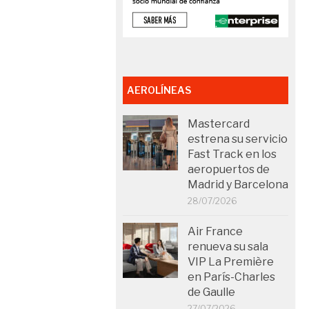
AEROLÍNEAS
Mastercard
estrena su servicio
Fast Track en los
aeropuertos de
Madrid y Barcelona
28/07/2026
Air France
renueva su sala
VIP La Première
en París-Charles
de Gaulle
27/07/2026