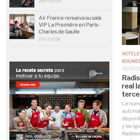
28/07/2026
Air France renueva su sala
VIP La Première en París-
Charles de Gaulle
27/07/2026
HOTELE
BUSINE
02/07/2
Radis
real 
terce
La nuev
automát
disponi
y las ig
Radisso