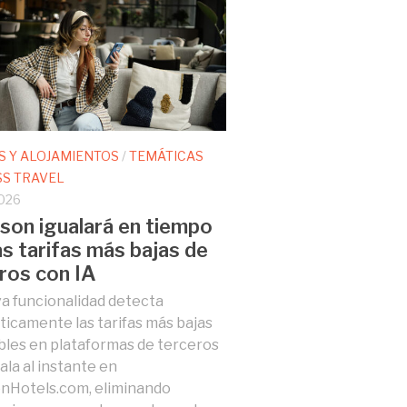
S Y ALOJAMIENTOS
/
TEMÁTICAS
SS TRAVEL
026
son igualará en tiempo
las tarifas más bajas de
ros con IA
a funcionalidad detecta
icamente las tarifas más bajas
bles en plataformas de terceros
uala al instante en
nHotels.com, eliminando