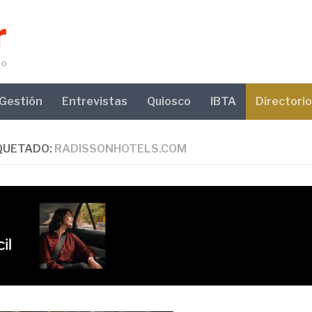
Gestión
Entrevistas
Quiosco
IBTA
Directorio
QUETADO:
RADISSONHOTELS.COM