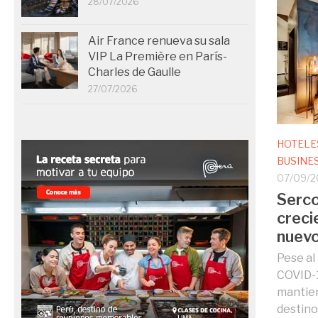
28/07/2026
Air France renueva su sala
VIP La Première en París-
Charles de Gaulle
27/07/2026
HOTELE
BUSINE
07/09/
Serco
creci
nuevo
Pese al
COVID-1
mantie
destino