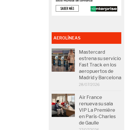
AEROLÍNEAS
Mastercard
estrena su servicio
Fast Track en los
aeropuertos de
Madrid y Barcelona
28/07/2026
Air France
renueva su sala
VIP La Première
en París-Charles
de Gaulle
27/07/2026