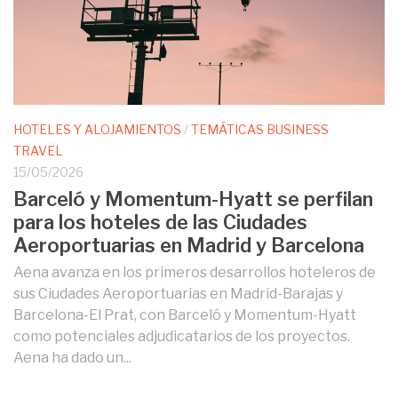
HOTELES Y ALOJAMIENTOS
/
TEMÁTICAS BUSINESS
TRAVEL
15/05/2026
Barceló y Momentum-Hyatt se perfilan
para los hoteles de las Ciudades
Aeroportuarias en Madrid y Barcelona
Aena avanza en los primeros desarrollos hoteleros de
sus Ciudades Aeroportuarias en Madrid-Barajas y
Barcelona-El Prat, con Barceló y Momentum-Hyatt
como potenciales adjudicatarios de los proyectos.
Aena ha dado un...