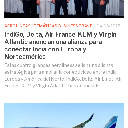
AEROLÍNEAS
/
TEMÁTICAS BUSINESS TRAVEL
04/08/2025
IndiGo, Delta, Air France-KLM y Virgin
Atlantic anuncian una alianza para
conectar India con Europa y
Norteamérica
Estas cuatro grandes aerolíneas sellan una alianza
estratégica para ampliar la conectividad entre India,
Europa y América del Norte. IndiGo, Delta Air Lines, Air
France-KLM y Virgin Atlantic han anunciado...