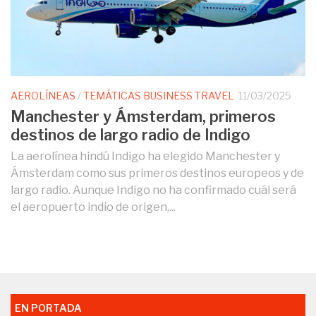
AEROLÍNEAS
/
TEMÁTICAS BUSINESS TRAVEL
11/03/2025
Manchester y Ámsterdam, primeros
destinos de largo radio de Indigo
La aerolínea hindú Indigo ha elegido Manchester y
Ámsterdam como sus primeros destinos europeos y de
largo radio. Aunque Indigo no ha confirmado cuál será
el aeropuerto indio de origen,...
EN PORTADA