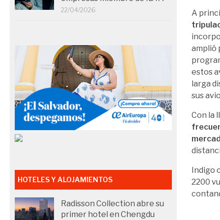
22/04/2026
A princ
tripula
incorpo
amplió 
program
estos a
larga d
sus avi
Con la 
frecue
mercad
distanci
Indigo 
HOTELES Y ALOJAMIENTOS
2200 vu
contand
Radisson Collection abre su
primer hotel en Chengdu