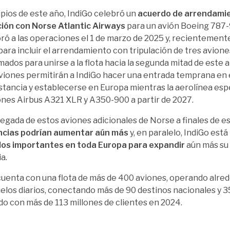
ipios de este año, IndiGo celebró un
acuerdo de arrendami
ción con Norse Atlantic Airways
para un avión Boeing 787-
ró a las operaciones el 1 de marzo de 2025 y, recientemente
para incluir el arrendamiento con tripulación de tres avione
ados para unirse a la flota hacia la segunda mitad de este a
viones permitirán a IndiGo hacer una entrada temprana en
istancia y establecerse en Europa mientras la aerolínea esp
ones Airbus A321 XLR y A350-900 a partir de 2027.
llegada de estos aviones adicionales de Norse a finales de es
ncias podrían aumentar aún más
y, en paralelo, IndiGo está
os importantes en toda Europa para expandir
aún más su 
a.
cuenta con una flota de más de 400 aviones, operando alre
elos diarios, conectando más de 90 destinos nacionales y 3
o con más de 113 millones de clientes en 2024.