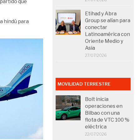
partido que
Etihad y Abra
Group se alían para
ea hindú para
conectar
Latinoamérica con
Oriente Medio y
Asia
27/07/2026
MOVILIDAD TERRESTRE
Bolt inicia
operaciones en
Bilbao con una
flota de VTC 100 %
eléctrica
22/07/2026