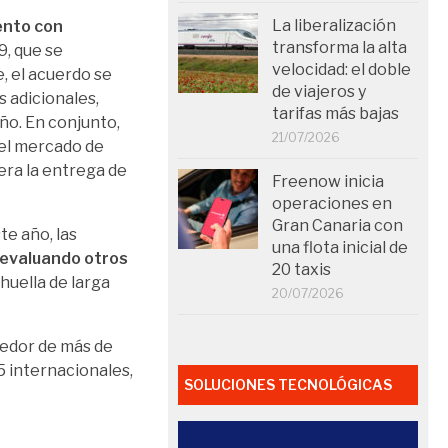
La liberalización
ento con
transforma la alta
9, que se
velocidad: el doble
, el acuerdo se
de viajeros y
s adicionales,
tarifas más bajas
ño. En conjunto,
21/07/2026
 el mercado de
era la entrega de
Freenow inicia
operaciones en
Gran Canaria con
te año, las
una flota inicial de
evaluando otros
20 taxis
huella de larga
20/07/2026
dedor de más de
5 internacionales,
SOLUCIONES TECNOLÓGICAS