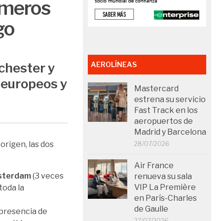
imeros
go
chester y
AEROLÍNEAS
europeos y
Mastercard
estrena su servicio
Fast Track en los
aeropuertos de
Madrid y Barcelona
origen, las dos
28/07/2026
Air France
sterdam
(3 veces
renueva su sala
VIP La Première
 toda la
en París-Charles
de Gaulle
 presencia de
27/07/2026