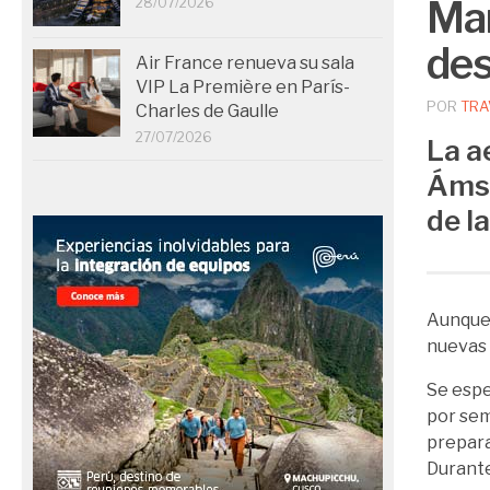
Man
28/07/2026
des
Air France renueva su sala
VIP La Première en París-
POR
TRA
Charles de Gaulle
27/07/2026
La a
Ámst
de la
Aunqu
nuevas 
Se espe
por se
prepara
Durante