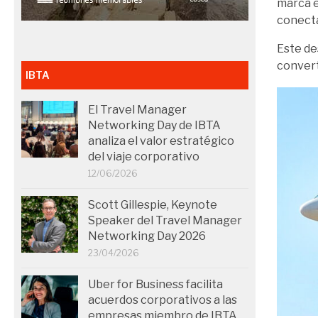
marca e
conecta
Este de
convert
IBTA
El Travel Manager
Networking Day de IBTA
analiza el valor estratégico
del viaje corporativo
12/06/2026
Scott Gillespie, Keynote
Speaker del Travel Manager
Networking Day 2026
23/04/2026
Uber for Business facilita
acuerdos corporativos a las
empresas miembro de IBTA