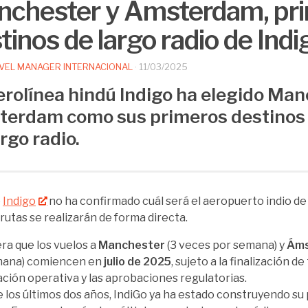
chester y Ámsterdam, pr
tinos de largo radio de Indi
VEL MANAGER INTERNACIONAL
·
11/03/2025
erolínea hindú Indigo ha elegido Man
erdam como sus primeros destinos 
rgo radio.
e
Indigo
no ha confirmado cuál será el aeropuerto indio de 
rutas se realizarán de forma directa.
ra que los vuelos a
Manchester
(3 veces por semana) y
Ám
mana) comiencen en
julio de 2025
, sujeto a la finalización de
ción operativa y las aprobaciones regulatorias.
 los últimos dos años, IndiGo ya ha estado construyendo su