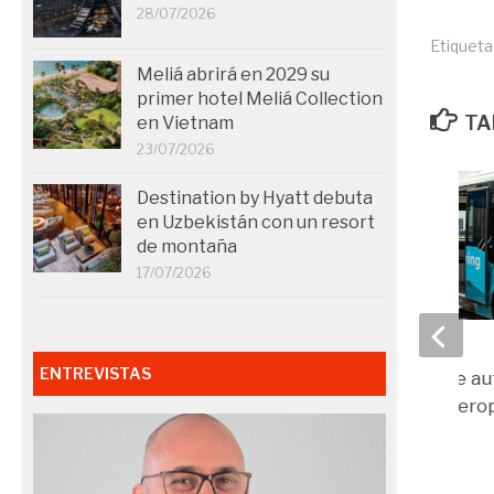
28/07/2026
Etiqueta
Meliá abrirá en 2029 su
primer hotel Meliá Collection
TA
en Vietnam
23/07/2026
Destination by Hyatt debuta
en Uzbekistán con un resort
de montaña
17/07/2026
KLM avanza en la
ENTREVISTAS
implementación de a
autónomos en el aero
Schiphol
16/10/2024