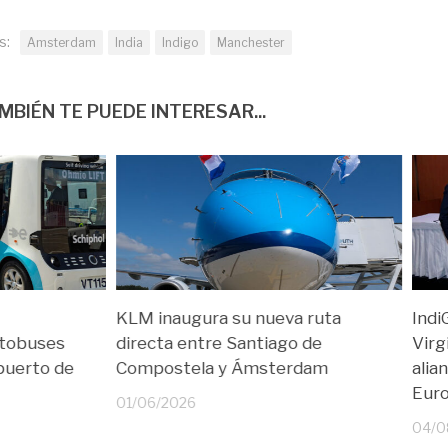
s:
Amsterdam
India
Indigo
Manchester
MBIÉN TE PUEDE INTERESAR...
KLM inaugura su nueva ruta
Indi
utobuses
directa entre Santiago de
Virg
puerto de
Compostela y Ámsterdam
alia
Euro
01/06/2026
04/0