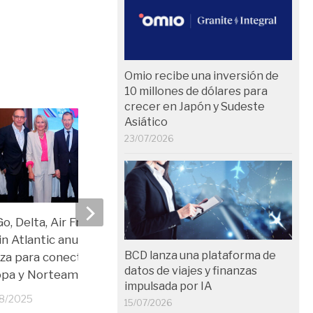
Omio recibe una inversión de
10 millones de dólares para
crecer en Japón y Sudeste
Asiático
23/07/2026
Go, Delta, Air France-KLM y
Eurostar eleva a cinco 
in Atlantic anuncian una
diarios entre Londres y
BCD lanza una plataforma de
nza para conectar India con
Ámsterdam
datos de viajes y finanzas
pa y Norteamérica
28/07/2025
impulsada por IA
8/2025
15/07/2026