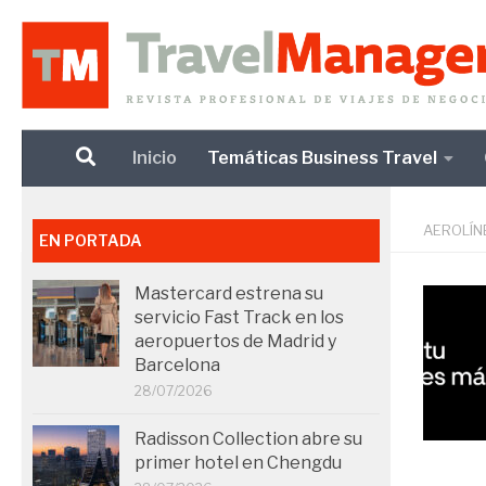
Debajo del contenido
Inicio
Temáticas Business Travel
AEROLÍN
EN PORTADA
Mastercard estrena su
servicio Fast Track en los
aeropuertos de Madrid y
Barcelona
28/07/2026
Radisson Collection abre su
primer hotel en Chengdu