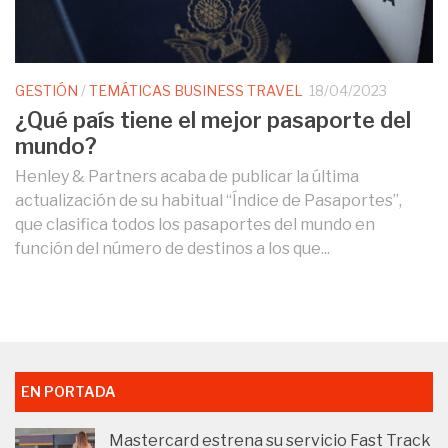
GESTIÓN
/
TEMÁTICAS BUSINESS TRAVEL
18/04/2023
¿Qué país tiene el mejor pasaporte del
mundo?
Henley & Partners acaba de publicar la última
actualización de su habitual “Índice de Pasaportes”,
que clasifica todos los pasaportes del mundo en
función del número de destinos a los que...
EN PORTADA
Mastercard estrena su servicio Fast Track