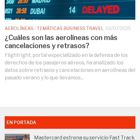
AEROLÍNEAS
/
TEMÁTICAS BUSINESS TRAVEL
02/07/2025
¿Cuáles son las aerolíneas con más
cancelaciones y retrasos?
Flightright, portal especializado en la defensa de los
derechos de los pasajeros aéreos, ha analizado los
datos sobre retrasos y cancelaciones en aerolíneas del
pasado verano y lo que llevamos...
EN PORTADA
Mastercard estrena su servicio Fast Track