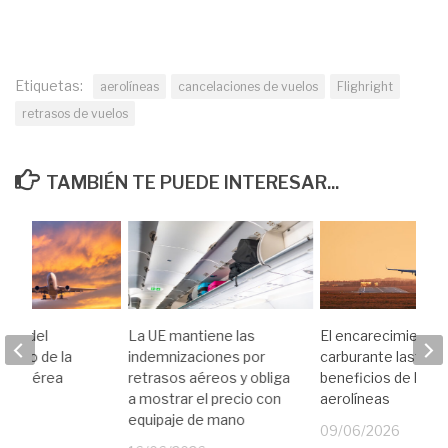
Etiquetas:
aerolíneas
cancelaciones de vuelos
Flighright
retrasos de vuelos
TAMBIÉN TE PUEDE INTERESAR...
erte del
La UE mantiene las
El encarecimiento 
iento de la
indemnizaciones por
carburante lastra l
dad aérea
retrasos aéreos y obliga
beneficios de las
a mostrar el precio con
aerolíneas
equipaje de mano
26
09/06/2026