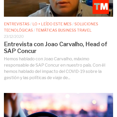
ENTREVISTAS
/
LO + LEÍDO ESTE MES
/
SOLUCIONES
TECNOLÓGICAS
/
TEMÁTICAS BUSINESS TRAVEL
23/12/2020
Entrevista con Joao Carvalho, Head of
SAP Concur
Hemos hablado con Joao Carvalho, máximo
responsable de SAP Concur en nuestro país. Con él
hemos hablado del impacto del COVID-19 sobre la
gestión y las políticas de viaje de...