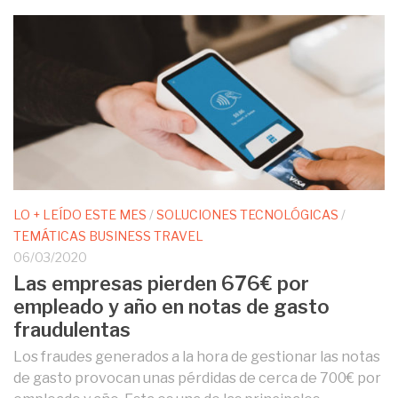
LO + LEÍDO ESTE MES
/
SOLUCIONES TECNOLÓGICAS
/
TEMÁTICAS BUSINESS TRAVEL
06/03/2020
Las empresas pierden 676€ por
empleado y año en notas de gasto
fraudulentas
Los fraudes generados a la hora de gestionar las notas
de gasto provocan unas pérdidas de cerca de 700€ por