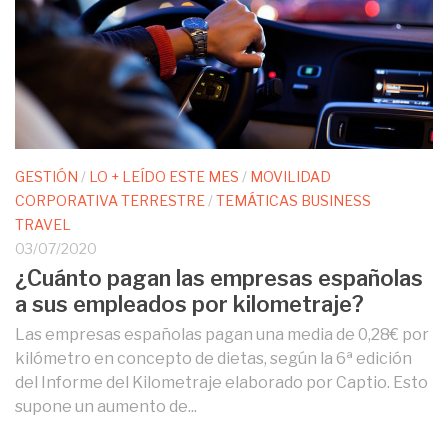
GESTIÓN
/
LO + LEÍDO ESTE MES
/
MOVILIDAD
CORPORATIVA TERRESTRE
/
TEMÁTICAS BUSINESS
TRAVEL
03/07/2020
¿Cuánto pagan las empresas españolas
a sus empleados por kilometraje?
Las empresas españolas pagan una media de 0,28€ por
kilómetro en concepto de dietas, según la 6ª edición
del Informe del Kilometraje elaborado por Captio. Esto
supone un aumento de...