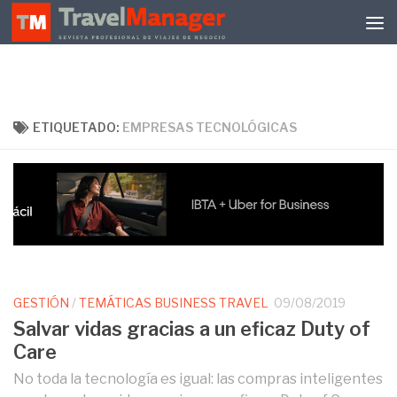
Debajo del contenido
ETIQUETADO:
EMPRESAS TECNOLÓGICAS
GESTIÓN
/
TEMÁTICAS BUSINESS TRAVEL
09/08/2019
Salvar vidas gracias a un eficaz Duty of
Care
No toda la tecnología es igual: las compras inteligentes