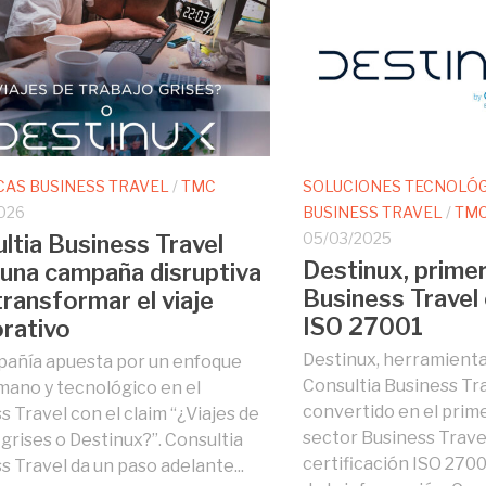
CAS BUSINESS TRAVEL
/
TMC
SOLUCIONES TECNOLÓ
026
BUSINESS TRAVEL
/
TM
05/03/2025
ltia Business Travel
Destinux, primer
 una campaña disruptiva
Business Travel 
transformar el viaje
ISO 27001
rativo
Destinux, herramient
añía apuesta por un enfoque
Consultia Business Tra
ano y tecnológico en el
convertido en el prim
s Travel con el claim “¿Viajes de
sector Business Trave
 grises o Destinux?”. Consultia
certificación ISO 270
s Travel da un paso adelante...