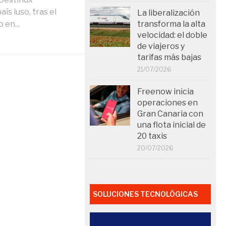
ís luso, tras el
La liberalización
 en...
transforma la alta
velocidad: el doble
de viajeros y
tarifas más bajas
21/07/2026
Freenow inicia
operaciones en
Gran Canaria con
una flota inicial de
20 taxis
20/07/2026
SOLUCIONES TECNOLÓGICAS