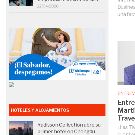
22/04/2026
Busines
una fact
ENTREV
Entre
Martí
HOTELES Y ALOJAMIENTOS
Trave
Radisson Collection abre su
«Las TM
primer hotel en Chengdu
cliente