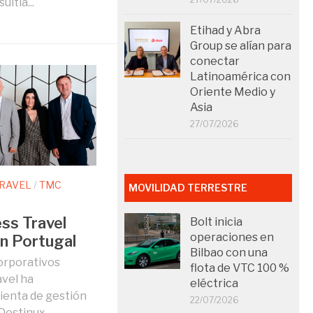
ltia...
Etihad y Abra
Group se alían para
conectar
Latinoamérica con
Oriente Medio y
Asia
27/07/2026
TRAVEL
/
TMC
MOVILIDAD TERRESTRE
ss Travel
Bolt inicia
operaciones en
en Portugal
Bilbao con una
corporativos
flota de VTC 100 %
avel ha
eléctrica
ienta de gestión
22/07/2026
 Destinux