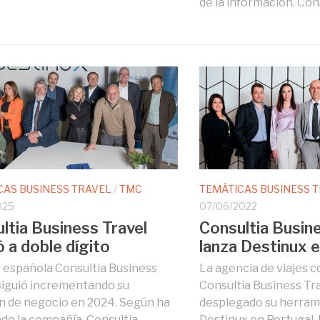
de la información. Consu
CAS BUSINESS TRAVEL
/
TMC
TEMÁTICAS BUSINESS 
025
07/06/2022
ltia Business Travel
Consultia Busine
ó a doble dígito
lanza Destinux 
española Consultia Business
La agencia de viajes 
siguió incrementando su
Consultia Business Tr
 de negocio en 2024. Según ha
desplegado su herram
do la compañía, Consultia
Destinux en Portugal.