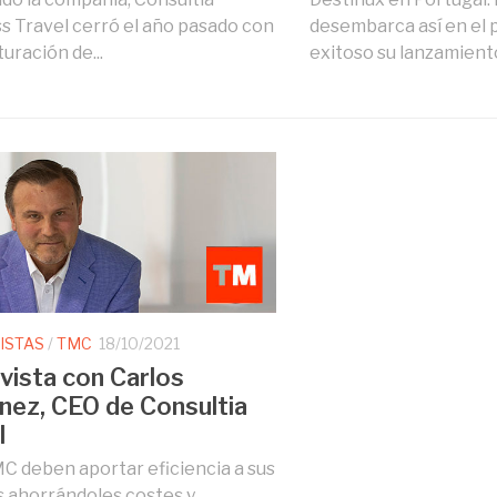
s Travel cerró el año pasado con
desembarca así en el pa
uración de...
exitoso su lanzamiento
ISTAS
/
TMC
18/10/2021
vista con Carlos
nez, CEO de Consultia
l
C deben aportar eficiencia a sus
s ahorrándoles costes y