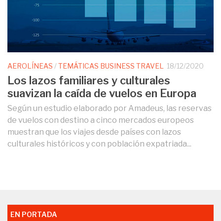
AEROLÍNEAS
/
TEMÁTICAS BUSINESS TRAVEL
18/12/2020
Los lazos familiares y culturales
suavizan la caída de vuelos en Europa
Según un estudio elaborado por Amadeus, las reservas
de vuelos con destino a cinco mercados europeos
muestran que los viajes desde países con lazos
culturales históricos y con población expatriada...
EN PORTADA