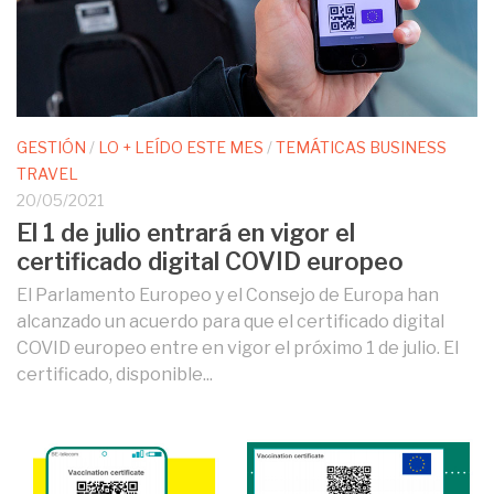
GESTIÓN
/
LO + LEÍDO ESTE MES
/
TEMÁTICAS BUSINESS
TRAVEL
20/05/2021
El 1 de julio entrará en vigor el
certificado digital COVID europeo
El Parlamento Europeo y el Consejo de Europa han
alcanzado un acuerdo para que el certificado digital
COVID europeo entre en vigor el próximo 1 de julio. El
certificado, disponible...