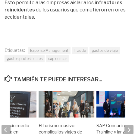
Esto permite a las empresas aislar a los
infractores
reincidentes
de los usuarios que cometieron errores
accidentales.
Etiquetas:
Expense Management
fraude
gastos de viaje
gastos profesionales
sap concur
TAMBIÉN TE PUEDE INTERESAR...
el precio medio
El turismo masivo
SAP Concur integr
del día en
complica los viajes de
Trainline y lanza Jou