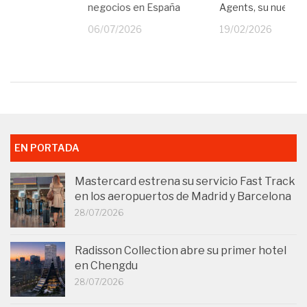
negocios en España
Agents, su nueva I
25
06/07/2026
19/02/2026
EN PORTADA
Mastercard estrena su servicio Fast Track
en los aeropuertos de Madrid y Barcelona
28/07/2026
Radisson Collection abre su primer hotel
en Chengdu
28/07/2026