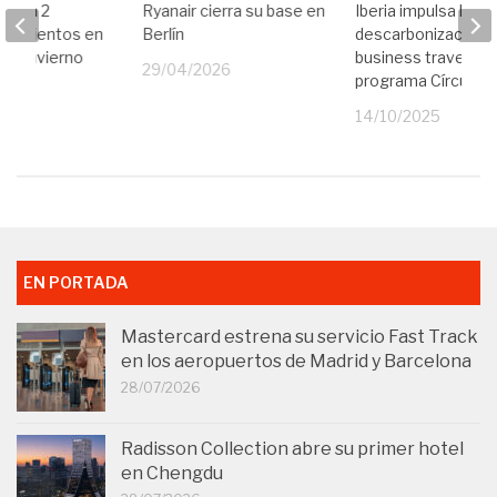
limina 2
Ryanair cierra su base en
Iberia impulsa la
de asientos en
Berlín
descarbonización d
te invierno
business travel con
29/04/2026
programa Círculo 
25
14/10/2025
EN PORTADA
Mastercard estrena su servicio Fast Track
en los aeropuertos de Madrid y Barcelona
28/07/2026
Radisson Collection abre su primer hotel
en Chengdu