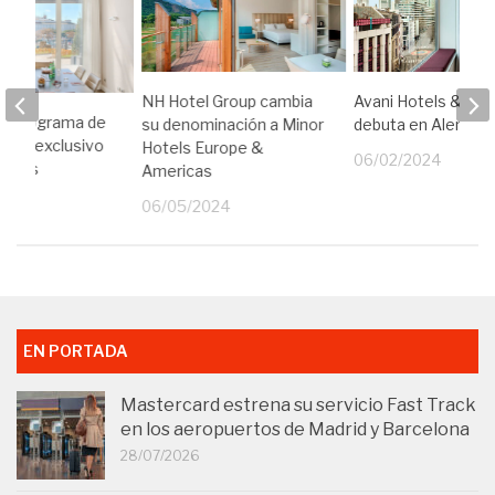
NH Hotel Group cambia
Avani Hotels & Res
un programa de
su denominación a Minor
debuta en Alemani
sas exclusivo
Hotels Europe &
06/02/2024
resas
Americas
21
06/05/2024
EN PORTADA
Mastercard estrena su servicio Fast Track
en los aeropuertos de Madrid y Barcelona
28/07/2026