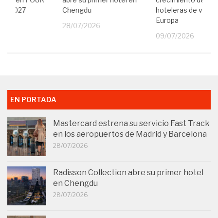
 en 2027
Chengdu
hoteleras de veran
Europa
26
28/07/2026
09/07/2026
EN PORTADA
Mastercard estrena su servicio Fast Track
en los aeropuertos de Madrid y Barcelona
28/07/2026
Radisson Collection abre su primer hotel
en Chengdu
28/07/2026