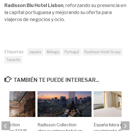
Radisson Blu Hotel Lisbon
, reforzando su presencia en
la capital portuguesa y mejorando su oferta para
viajeros de negocios y ocio.
Etiquetas:
españa
Málaga
Portugal
Radisson Hotel Group
Tenerife
TAMBIÉN TE PUEDE INTERESAR...
Collection
Radisson Collection
España lidera el
 hotel en FOUR
abre su primer hotel en
crecimiento de re