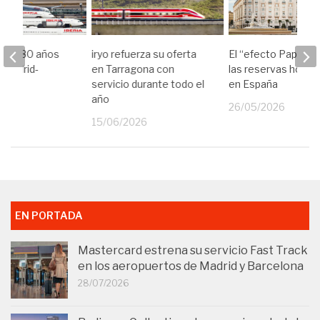
lebra 80 años
iryo refuerza su oferta
El “efecto Papa” di
a Madrid-
en Tarragona con
las reservas hotel
servicio durante todo el
en España
año
26
26/05/2026
15/06/2026
EN PORTADA
Mastercard estrena su servicio Fast Track
en los aeropuertos de Madrid y Barcelona
28/07/2026