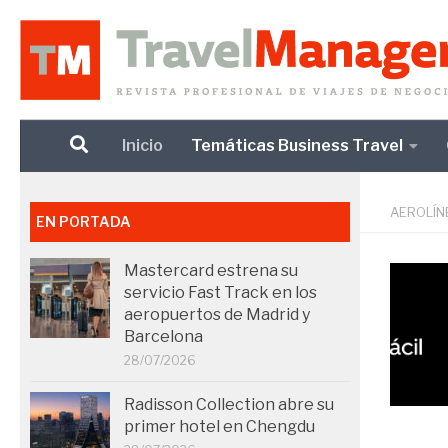
Debajo del contenido
Inicio
Temáticas Business Travel
AEROLÍN
EN PORTADA
Mastercard estrena su
servicio Fast Track en los
aeropuertos de Madrid y
Barcelona
28/07/2026
Radisson Collection abre su
primer hotel en Chengdu