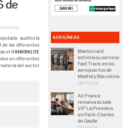
6 de
20/02/2019
AEROLÍNEAS
reputada auditoría
 de las diferentes
Mastercard
ás el R
ANKING DE
estrena su servicio
ados en diferentes
Fast Track en los
materia del sector
aeropuertos de
Madrid y Barcelona
28/07/2026
Air France
renueva su sala
VIP La Première
en París-Charles
de Gaulle
27/07/2026