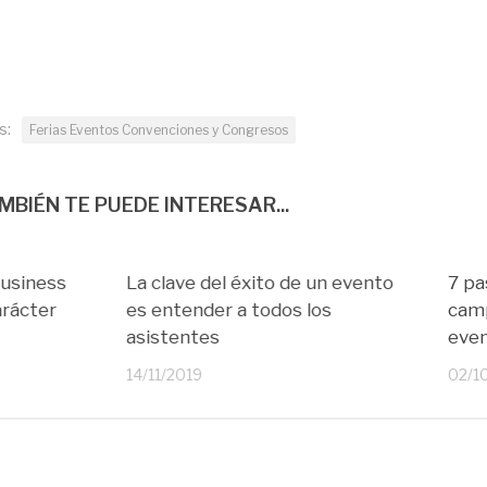
s:
Ferias Eventos Convenciones y Congresos
MBIÉN TE PUEDE INTERESAR...
Business
La clave del éxito de un evento
7 pa
arácter
es entender a todos los
camp
asistentes
eve
14/11/2019
02/1