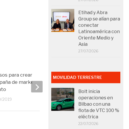
Etihad y Abra
Group se alían para
conectar
Latinoamérica con
Oriente Medio y
Asia
27/07/2026
sos para crear una exitosa
La necesidad de encue
MOVILIDAD TERRESTRE
aña de marketing para un
a Cara en el Business T
nto
Bolt inicia
30/04/2019
operaciones en
0/2019
Bilbao con una
flota de VTC 100 %
eléctrica
22/07/2026