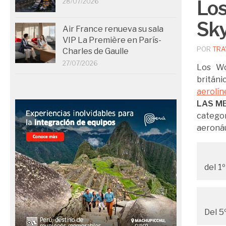
Los
28/07/2026
Sky
Air France renueva su sala
VIP La Première en París-
POR
TRA
Charles de Gaulle
27/07/2026
Los Wo
británi
aerolín
LAS M
categor
aeronáu
del 1
Del 5