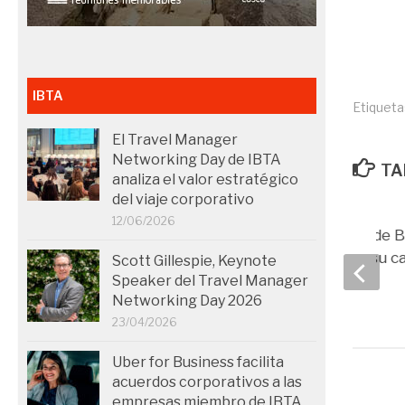
IBTA
Etiqueta
El Travel Manager
Networking Day de IBTA
TA
analiza el valor estratégico
del viaje corporativo
12/06/2026
La feria ETN2019 de 
Travel intensifica su c
Scott Gillespie, Keynote
Speaker del Travel Manager
29/04/2019
Networking Day 2026
23/04/2026
Uber for Business facilita
acuerdos corporativos a las
empresas miembro de IBTA