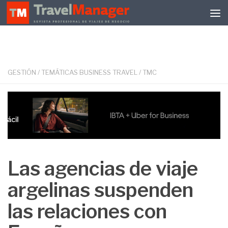
Debajo del contenido
GESTIÓN
/
TEMÁTICAS BUSINESS TRAVEL
/
TMC
Las agencias de viaje
argelinas suspenden
las relaciones con