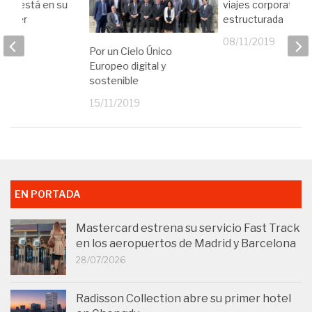
sta está en su
viajes corporativos
anager
estructurada
19
08/11/2019
Por un Cielo Único
Europeo digital y
sostenible
15/11/2019
EN PORTADA
Mastercard estrena su servicio Fast Track
en los aeropuertos de Madrid y Barcelona
28/07/2026
Radisson Collection abre su primer hotel