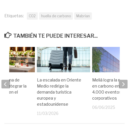
Etiquetas:
CO2
huella de carbono
Mabrian
TAMBIÉN TE PUEDE INTERESAR...
ograma de
La escalada en Oriente
Meliá logra la neutr
ara integrar la
Medio redirige la
en carbono en más
idad en el
demanda turística
4.000 eventos
europea y
corporativos
estadounidense
24
06/06/2025
11/03/2026