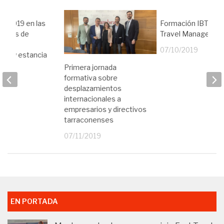
s 2019 en las
Formación IBTA par
gastos de
Travel Manager
ón,
07/10/2019
ión y estancia
Primera jornada
19
formativa sobre
desplazamientos
internacionales a
empresarios y directivos
tarraconenses
07/11/2019
EN PORTADA