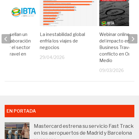
GVE sellan un
La inestabilidad global
Webinar online: Aná
e colaboración
enfría los viajes de
del impacto en el
alecer el sector
negocios
Business Travel de
ess Travel en
conflicto en Orient
29/04/2026
Medio
26
09/03/2026
EN PORTADA
Mastercard estrena su servicio Fast Track
en los aeropuertos de Madrid y Barcelona