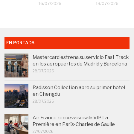
26
16/07/2026
13/07/2026
EN PORTADA
Mastercard estrena su servicio Fast Track
en los aeropuertos de Madrid y Barcelona
28/07/2026
Radisson Collection abre su primer hotel
en Chengdu
28/07/2026
Air France renueva su sala VIP La
Première en París-Charles de Gaulle
27/07/2026