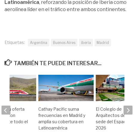
Latinoamérica
, reforzando la posición de Iberia como
aerolínea líder en el tráfico entre ambos continentes.
Etiquetas:
Argentina
Buenos Aires
iberia
Madrid
TAMBIÉN TE PUEDE INTERESAR...
rza su oferta
Cathay Pacific suma
El Colegio de
gona con
frecuencias en Madrid y
Arquitectos de Mad
durante todo el
amplía su cobertura en
sede del Espacio Ib
Latinoamérica
2026