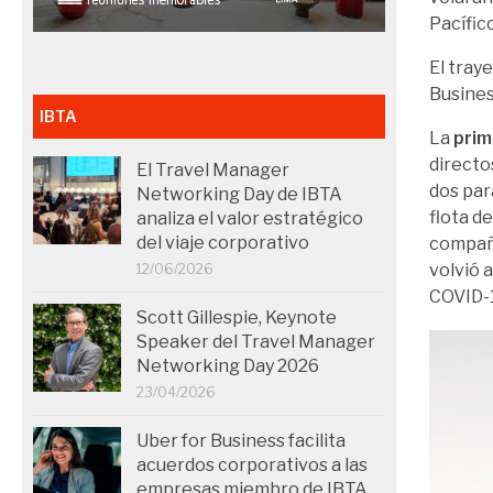
Pacífico
El tray
Busines
IBTA
La
prim
directo
El Travel Manager
dos par
Networking Day de IBTA
flota d
analiza el valor estratégico
del viaje corporativo
compañ
volvió 
12/06/2026
COVID-
Scott Gillespie, Keynote
Speaker del Travel Manager
Networking Day 2026
23/04/2026
Uber for Business facilita
acuerdos corporativos a las
empresas miembro de IBTA