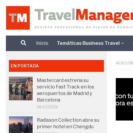
Debajo del contenido
Inicio
Temáticas Business Travel
AEROLÍN
EN PORTADA
Mastercard estrena su
servicio Fast Track en los
aeropuertos de Madrid y
Barcelona
28/07/2026
Radisson Collection abre su
primer hotel en Chengdu