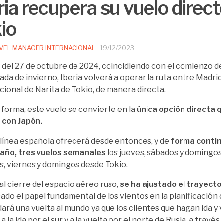
ria recupera su vuelo direct
io
VEL MANAGER INTERNACIONAL
·
19/12/2023
r del 27 de octubre de 2024, coincidiendo con el comienzo d
da de invierno, Iberia volverá a operar la ruta entre Madri
cional de Narita de Tokio, de manera directa.
 forma, este vuelo se convierte en la
única opción directa
 con Japón.
línea española ofrecerá desde entonces, y de
forma conti
 año,
tres vuelos semanales
los jueves, sábados y domingos
es, viernes y domingos desde Tokio.
al cierre del espacio aéreo ruso,
se ha ajustado el trayecto
Dado el papel fundamental de los vientos en la planificación 
dará una vuelta al mundo ya que los clientes que hagan ida y 
a la ida por el sur y a la vuelta por el norte de Rusia, a trav