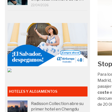
22/04/2026
Stop
Para lo
Madrid,
pasajer
HOTELES Y ALOJAMIENTOS
coste
e
descuen
Radisson Collection abre su
de 20 0
primer hotel en Chengdu