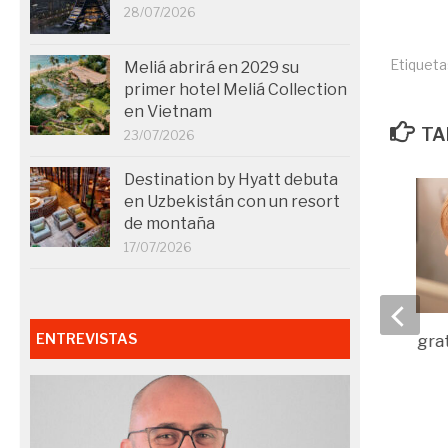
28/07/2026
Etiqueta
Meliá abrirá en 2029 su
primer hotel Meliá Collection
en Vietnam
TA
23/07/2026
Destination by Hyatt debuta
en Uzbekistán con un resort
de montaña
17/07/2026
ENTREVISTAS
Iberia estrena wifi gra
alta velocidad
25/06/2026