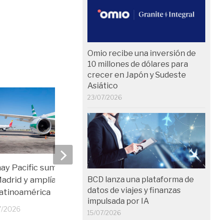
Omio recibe una inversión de
10 millones de dólares para
crecer en Japón y Sudeste
Asiático
23/07/2026
ay Pacific suma frecuencias
El Colegio de Arquitect
adrid y amplía su cobertura
Madrid, sede del Espaci
BCD lanza una plataforma de
datos de viajes y finanzas
atinoamérica
2026
impulsada por IA
7/2026
13/07/2026
15/07/2026