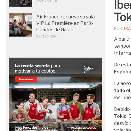
Ibe
28/07/2026
Tok
Air France renueva su sala
VIP La Première en París-
POR
TRA
Charles de Gaulle
27/07/2026
A parti
tempora
Interna
De esta
España
La aero
todo el
los lun
Debido 
Tokio
. 
desvío 
volarán 