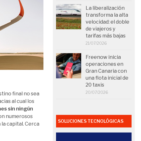
La liberalización
transforma la alta
velocidad: el doble
de viajeros y
tarifas más bajas
21/07/2026
Freenow inicia
operaciones en
Gran Canaria con
una flota inicial de
20 taxis
20/07/2026
tino final no sea
ias al cual los
hes sin ningún
 con numerosos
SOLUCIONES TECNOLÓGICAS
la capital. Cerca