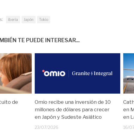
s:
iberia
Japón
Tokio
MBIÉN TE PUEDE INTERESAR...
tuito de
Omio recibe una inversión de 10
Cath
millones de dólares para crecer
en M
en Japón y Sudeste Asiático
en L
23/07/2026
16/0