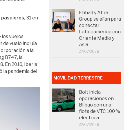
Etihad y Abra
 pasajeros,
31 en
Group se alían para
conectar
Latinoamérica con
e los vuelos
Oriente Medio y
 de vuelo incluía
Asia
corporación a la
27/07/2026
ng B747, la
. En 2016, Iberia
ió la pandemia del
MOVILIDAD TERRESTRE
Bolt inicia
operaciones en
Bilbao con una
flota de VTC 100 %
eléctrica
22/07/2026