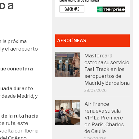
o a
AEROLÍNEAS
e la próxima
d y el aeropuerto
Mastercard
estrena su servicio
 que conectará
Fast Track en los
aeropuertos de
Madrid y Barcelona
nuada durante
28/07/2026
 desde Madrid, y
Air France
renueva su sala
 de la ruta hacia
VIP La Première
de ruta, este
en París-Charles
vuelta con Iberia
de Gaulle
és del Océano
27/07/2026