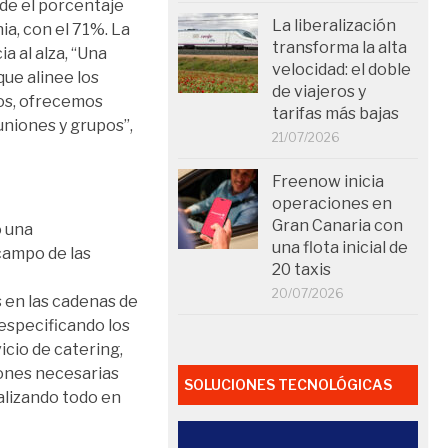
de el porcentaje
La liberalización
a, con el 71%. La
transforma la alta
a al alza, “Una
velocidad: el doble
ue alinee los
de viajeros y
os, ofrecemos
tarifas más bajas
uniones y grupos”,
21/07/2026
Freenow inicia
operaciones en
Gran Canaria con
ó una
una flota inicial de
campo de las
20 taxis
20/07/2026
s en las cadenas de
especificando los
icio de catering,
ciones necesarias
SOLUCIONES TECNOLÓGICAS
alizando todo en