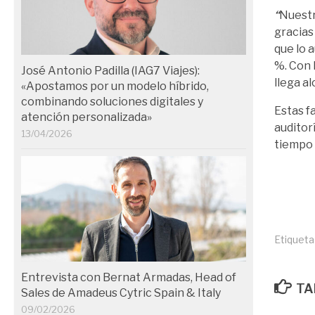
“
Nuest
gracias
que lo 
%. Con 
José Antonio Padilla (IAG7 Viajes):
llega a
«Apostamos por un modelo híbrido,
combinando soluciones digitales y
Estas f
atención personalizada»
auditor
13/04/2026
tiempo 
Etiqueta
Entrevista con Bernat Armadas, Head of
TA
Sales de Amadeus Cytric Spain & Italy
09/02/2026