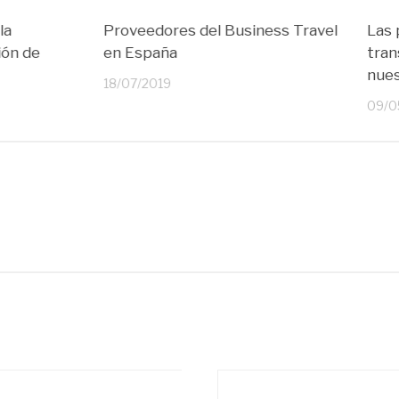
la
Proveedores del Business Travel
Las 
ión de
en España
tran
nues
18/07/2019
09/0