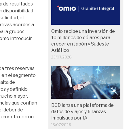
a de resultados
 disponibilidad
olicitud, el
ativas acordes a
Omio recibe una inversión de
para grupos,
10 millones de dólares para
como introducir
crecer en Japón y Sudeste
Asiático
23/07/2026
da tres reservas
o en el segmento
alta de
os y definido
 mucho mayor.
ncias que confían
BCD lanza una plataforma de
el deber de
datos de viajes y finanzas
o cuenta con un
impulsada por IA
15/07/2026