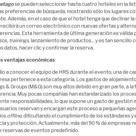
etago
se pueden seleccionar hasta cuatro hoteles en la list
as preferencias de búsqueda, mostrando sólo los lugares con
te. Además, en el caso de que el hotel tenga que declinar la s
 recibirá un correo electrónico con nuevas ofertas y altern
ferencias. Esta herramienta de última generación es válida 
sos,
trainings
, lanzamiento de productos… y es tan sencillo 
s datos, hacer clic y confirmar la reserva.
s ventajas económicas
io a conocer el equipo de HRS durante el evento, una de ca
esa pertenece a esta categoría. Los gastos de alojamient
s & Groups (M&G) son muy altos debido en gran parte, a la f
rencia. Muy pocas compañías han estandarizado los proces
nte responsabilidades, lo que supone un gasto de gestión
usuarios reservan y encargan este proceso a pequeñas age
ios
offline
, dificultando el cumplimiento de los estándares y 
cia y protección. Actualmente, más del 90 % de empresas n
e reservas de eventos predefinido.