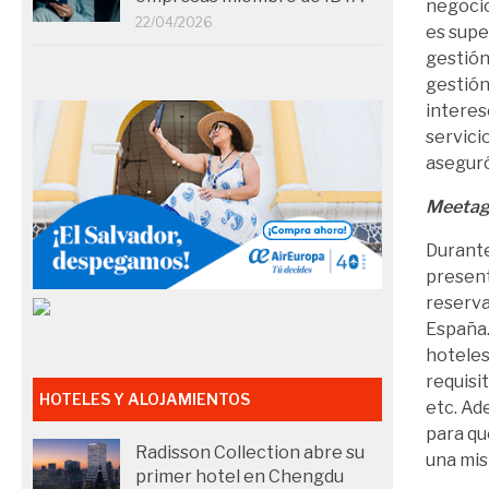
negocio
22/04/2026
es supe
gestión
gestión
interes
servici
aseguró
Meeta
Durante
presen
reserva
España
hoteles
requisi
HOTELES Y ALOJAMIENTOS
etc. Ad
para qu
Radisson Collection abre su
una mis
primer hotel en Chengdu