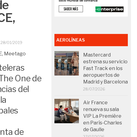
de
CE,
AEROLÍNEAS
O
28/01/2019
Mastercard
estrena su servicio
teleras
Fast Track en los
aeropuertos de
 The One de
Madrid y Barcelona
cias del
28/07/2026
la
Air France
pales
renueva su sala
VIP La Première
en París-Charles
de Gaulle
enta de
27/07/2026