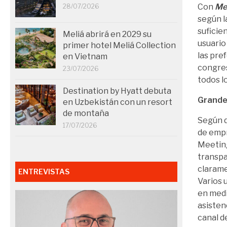
Con
Me
28/07/2026
según l
suficien
Meliá abrirá en 2029 su
usuario
primer hotel Meliá Collection
las pre
en Vietnam
congre
23/07/2026
todos lo
Destination by Hyatt debuta
Grande
en Uzbekistán con un resort
de montaña
Según d
17/07/2026
de empr
Meeting
transpa
clarame
ENTREVISTAS
Varios 
en med
asisten
canal d