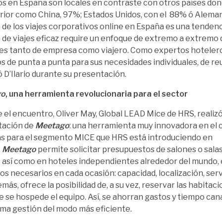
s en España son locales en contraste con otros países don
rior como China, 97%; Estados Unidos, con el 88% ó Alemani
 de los viajes corporativos online en España es una tendenci
 de viajes eficaz require un enfoque de extremo a extremo q
es tanto de empresa como viajero. Como expertos hoteler
os de punta a punta para sus necesidades individuales, de re
 D’Ilario durante su presentación.
go
, una herramienta revolucionaria para el sector
 el encuentro, Oliver May, Global LEAD Mice de HRS, realiz
tación de
Meetago
: una herramienta muy innovadora en el 
s para el segmento MICE que HRS está introduciendo en
.
Meetago
permite solicitar presupuestos de salones o sala
 así como en hoteles independientes alrededor del mundo, 
tos necesarios en cada ocasión: capacidad, localización, serv
emás, ofrece la posibilidad de, a su vez, reservar las habita
e se hospede el equipo. Así, se ahorran gastos y tiempo can
ma gestión del modo más eficiente.