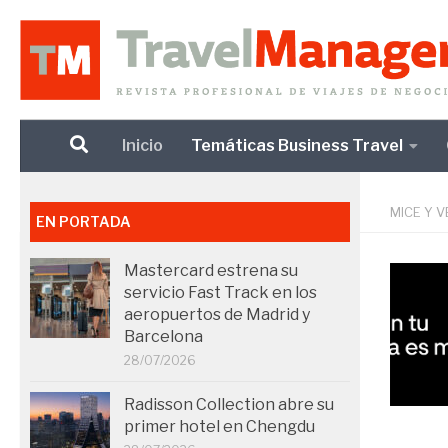
Debajo del contenido
Inicio
Temáticas Business Travel
MICE Y 
EN PORTADA
Mastercard estrena su
servicio Fast Track en los
aeropuertos de Madrid y
Barcelona
28/07/2026
Radisson Collection abre su
primer hotel en Chengdu