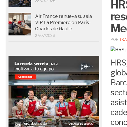
HRS
28/07/2026
res
Air France renueva su sala
VIP La Première en París-
Me
Charles de Gaulle
27/07/2026
POR
TRA
HRS,
glob
Barc
sect
asis
cade
con