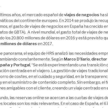
.
últimos años, el mercado español de
viajes de negocios
ha s
áticos del continente europeo. En 2014 se produjo la recu
imos, el gasto de viajes de negocios en España ha crecido e
datos de GBTA). A nivel mundial, el gasto total de viajes de 
do los 20.800 millones de dólares en 2016 y está previsto qu
millones de dólares
en 2017.
e panorama, el equipo de HRS analizó las necesidades empr
cambiando constantemente. Según
Marco D’Ilario
,
director
spaña y Portugal
, “Se está experimentando una transición d
ución centrada en el viajero. La gestión de viajes tradicion
horro de costes, en el cuidado y seguridad, en la transparenc
 y en el suministro de contenido completo. Sin embargo, el 
nes amigables con el cliente, creando un viaje centrado en el
undo, las reservas online se acercan a las cuotas de viajes d
jes locales son los más relevantes. En el caso de España, el 6