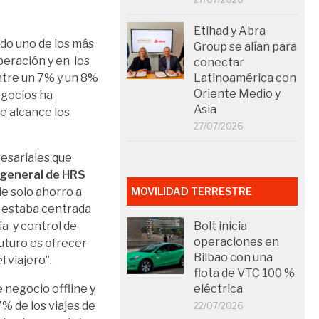
Etihad y Abra
ido uno de los más
Group se alían para
peración y en los
conectar
ntre un 7% y un 8%
Latinoamérica con
Oriente Medio y
negocios ha
Asia
e alcance los
27/07/2026
esariales que
 general de HRS
e solo ahorro a
MOVILIDAD TERRESTRE
al estaba centrada
ia y control de
Bolt inicia
operaciones en
futuro es ofrecer
Bilbao con una
 viajero”.
flota de VTC 100 %
e negocio offline y
eléctrica
7% de los viajes de
22/07/2026