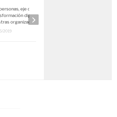
personas, eje de la
IBTA se alía con Save
sformación digital en
16/10/2018
tras organizaciones
5/2019