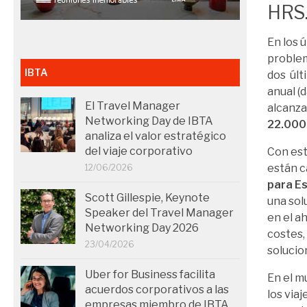
HRS
En los 
problem
IBTA
dos últ
anual (
El Travel Manager
alcanza
Networking Day de IBTA
22.000 
analiza el valor estratégico
del viaje corporativo
Con est
están 
12/06/2026
para E
Scott Gillespie, Keynote
una sol
Speaker del Travel Manager
en el a
Networking Day 2026
costes,
23/04/2026
solucio
Uber for Business facilita
En el m
acuerdos corporativos a las
los via
empresas miembro de IBTA