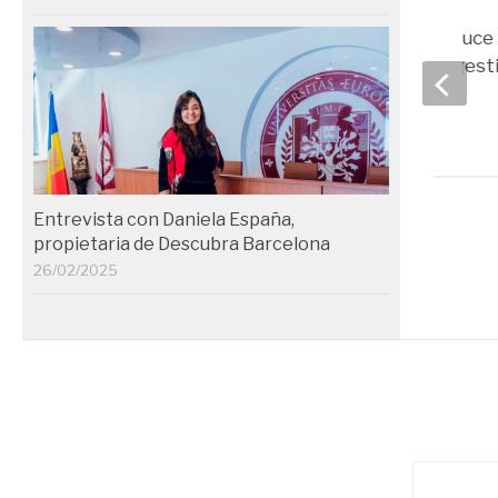
TripActions introduce 
gamificiación a la gest
viajes
12/03/2018
Entrevista con Daniela España,
propietaria de Descubra Barcelona
26/02/2025