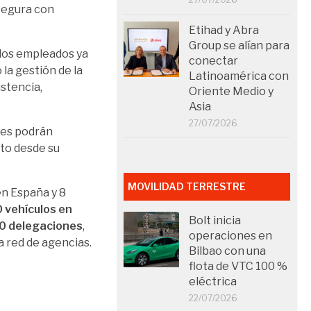
segura con
Etihad y Abra
Group se alían para
 los empleados ya
conectar
la gestión de la
Latinoamérica con
istencia,
Oriente Medio y
Asia
27/07/2026
ntes podrán
nto desde su
MOVILIDAD TERRESTRE
en España y 8
 vehículos en
Bolt inicia
0 delegaciones
,
operaciones en
 red de agencias.
Bilbao con una
flota de VTC 100 %
eléctrica
22/07/2026