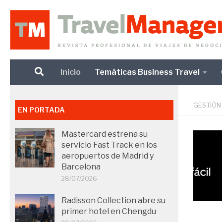
Debajo del contenido
Inicio
Temáticas Business Travel
GESTIÓN
EN PORTADA
Mastercard estrena su
servicio Fast Track en los
aeropuertos de Madrid y
Barcelona
28/07/2026
Radisson Collection abre su
primer hotel en Chengdu