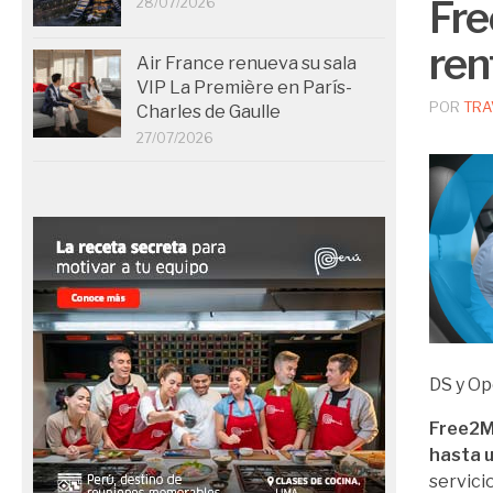
Fre
28/07/2026
ren
Air France renueva su sala
VIP La Première en París-
POR
TRA
Charles de Gaulle
27/07/2026
DS y Op
Free2M
hasta 
servici