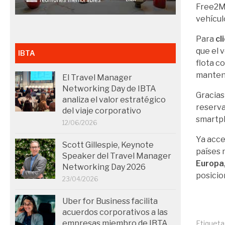
Free2Mo
vehícul
Para
cl
que el 
IBTA
flota c
manteni
El Travel Manager
Networking Day de IBTA
Gracias
analiza el valor estratégico
reserva
del viaje corporativo
smartp
12/06/2026
Ya acce
Scott Gillespie, Keynote
países 
Speaker del Travel Manager
Europa
Networking Day 2026
posicio
23/04/2026
Uber for Business facilita
acuerdos corporativos a las
empresas miembro de IBTA
Etiqueta