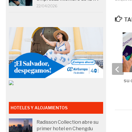
22/04/2026
TA
Free2move amplía su 
en Madrid
14/02/2025
HOTELES Y ALOJAMIENTOS
Radisson Collection abre su
primer hotel en Chengdu