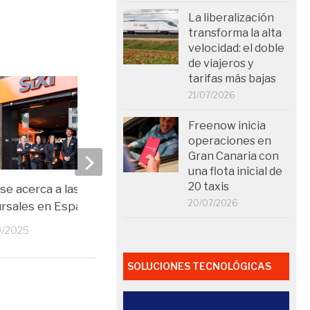
La liberalización
transforma la alta
velocidad: el doble
de viajeros y
tarifas más bajas
21/07/2026
Freenow inicia
operaciones en
Gran Canaria con
una flota inicial de
20 taxis
 se acerca a las 100
SIXT abre nueva oficina
20/07/2026
rsales en España
centro de Santander
0/2025
15/05/2025
SOLUCIONES TECNOLÓGICAS