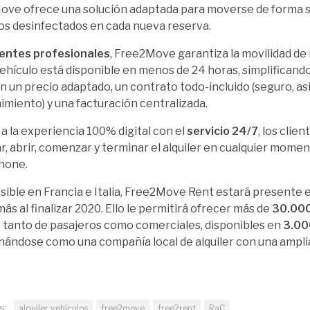
ve ofrece una solución adaptada para moverse de forma 
os desinfectados en cada nueva reserva.
ientes profesionales
, Free2Move garantiza la movilidad de
vehículo está disponible en menos de 24 horas, simplificando 
on un precio adaptado, un contrato todo-incluido (seguro, as
miento) y una facturación centralizada.
 a la experiencia 100% digital con el
servicio 24/7
, los clie
r, abrir, comenzar y terminar el alquiler en cualquier mome
hone.
sible en Francia e Italia, Free2Move Rent estará presente 
más al finalizar 2020. Ello le permitirá ofrecer más de
30.000
, tanto de pasajeros como comerciales, disponibles en
3.00
nándose como una compañía local de alquiler con una amplia
s:
alquiler vehículos
free2move
free2rent
RaC