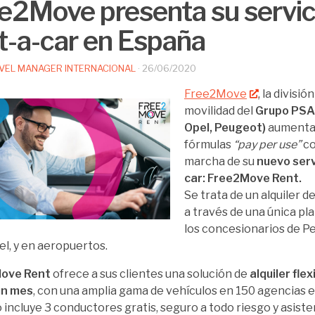
e2Move presenta su servic
t-a-car en España
VEL MANAGER INTERNACIONAL
·
26/06/2020
Free2Move
, la divisió
movilidad del
Grupo PSA 
Opel, Peugeot)
aumenta 
fórmulas
“pay per use”
co
marcha de su
nuevo serv
car: Free2Move Rent.
Se trata de un alquiler de
a través de una única pl
los concesionarios de Pe
el, y en aeropuertos.
ove Rent
ofrece a sus clientes una solución de
alquiler fle
un mes
, con una amplia gama de vehículos en 150 agencias e
o incluye 3 conductores gratis, seguro a todo riesgo y asiste