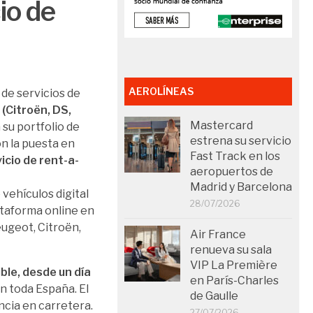
io de
AEROLÍNEAS
n de servicios de
(Citroën, DS,
Mastercard
su portfolio de
estrena su servicio
n la puesta en
Fast Track en los
icio de rent-a-
aeropuertos de
Madrid y Barcelona
 vehículos digital
28/07/2026
ataforma online en
ugeot, Citroën,
Air France
renueva su sala
VIP La Première
xible, desde un día
en París-Charles
n toda España. El
de Gaulle
ncia en carretera.
27/07/2026