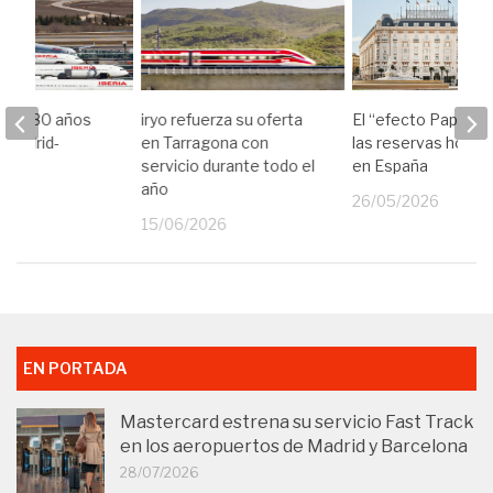
lebra 80 años
iryo refuerza su oferta
El “efecto Papa” di
a Madrid-
en Tarragona con
las reservas hotel
servicio durante todo el
en España
año
26
26/05/2026
15/06/2026
EN PORTADA
Mastercard estrena su servicio Fast Track
en los aeropuertos de Madrid y Barcelona
28/07/2026