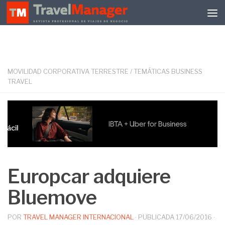
Debajo del contenido
MOVILIDAD CORPORATIVA TERRESTRE
/
TEMÁTICAS BUSINESS
TRAVEL
Europcar adquiere
Bluemove
POR
TRAVEL MANAGER INTERNACIONAL
· PUBLICADA
17/06/2016
·