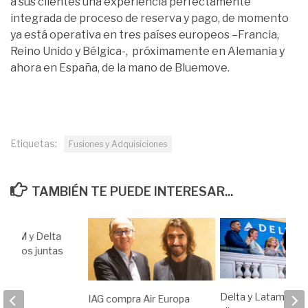
a sus clientes una experiencia perfectamente
integrada de proceso de reserva y pago, de momento
ya está operativa en tres países europeos –Francia,
Reino Unido y Bélgica-, próximamente en Alemania y
ahora en España, de la mano de Bluemove.
Etiquetas:
Fusiones y Adquisiciones
TAMBIÉN TE PUEDE INTERESAR...
e-KLM y Delta
10 años juntas
19
Delta y Latam una
IAG compra Air Europa