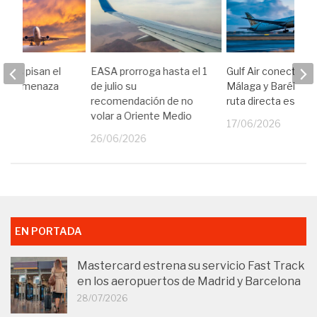
íneas pisan el
EASA prorroga hasta el 1
Gulf Air conectará
e la amenaza
de julio su
Málaga y Baréin co
ez de
recomendación de no
ruta directa este 
no
volar a Oriente Medio
17/06/2026
26
26/06/2026
EN PORTADA
Mastercard estrena su servicio Fast Track
en los aeropuertos de Madrid y Barcelona
28/07/2026