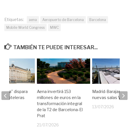
Etiquetas:
aena
Aeropuerto de Barcelona
Barcelona
Mobile World Congress
MWC
TAMBIÉN TE PUEDE INTERESAR...
o Papa” dispara
Aena invertirá 153
Madrid-Barajas est
vas hoteleras
millones de euros en la
nuevas salas VIP
a
transformación integral
13/07/2026
de la T2 de Barcelona-El
26
Prat
21/07/2026