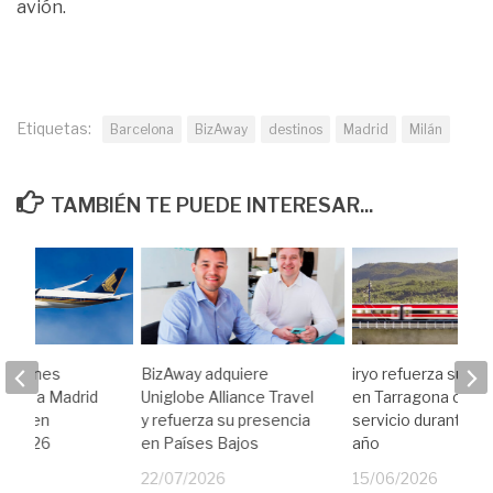
avión.
Etiquetas:
Barcelona
BizAway
destinos
Madrid
Milán
TAMBIÉN TE PUEDE INTERESAR...
 Airlines
BizAway adquiere
iryo refuerza su ofe
uelos a Madrid
Uniglobe Alliance Travel
en Tarragona con
lona en
y refuerza su presencia
servicio durante to
de 2026
en Países Bajos
año
26
22/07/2026
15/06/2026