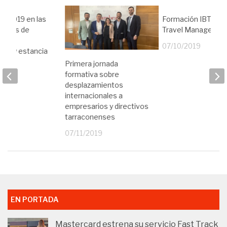
s 2019 en las
Formación IBTA par
gastos de
Travel Manager
ón,
07/10/2019
ión y estancia
Primera jornada
19
formativa sobre
desplazamientos
internacionales a
empresarios y directivos
tarraconenses
07/11/2019
EN PORTADA
Mastercard estrena su servicio Fast Track