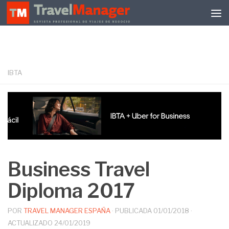
Debajo del contenido
IBTA
Business Travel
Diploma 2017
POR
TRAVEL MANAGER ESPAÑA
· PUBLICADA
01/01/2018
·
ACTUALIZADO
24/01/2019