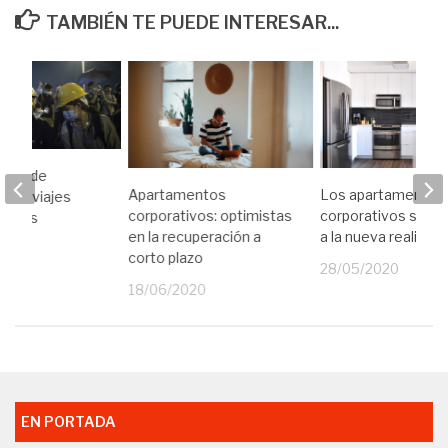
TAMBIÉN TE PUEDE INTERESAR...
ción de
Apartamentos
Los apartamentos
n los viajes
corporativos: optimistas
corporativos se ad
onales
en la recuperación a
a la nueva realidad
19
corto plazo
28/05/2020
18/06/2020
EN PORTADA