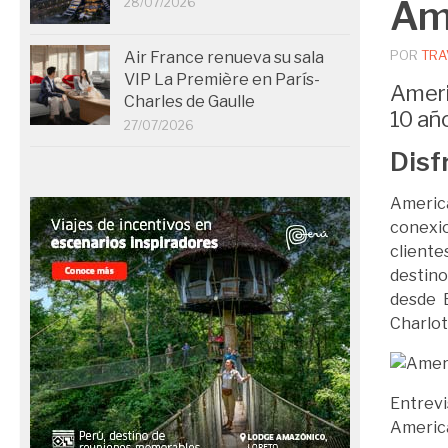
Ame
28/07/2026
POR
TRA
Air France renueva su sala
VIP La Première en París-
Ameri
Charles de Gaulle
10 año
27/07/2026
Disf
Americ
conexio
cliente
destino
desde B
Charlot
Entrev
America