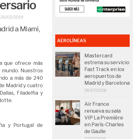
ersario
O
20/02/2019
drid a Miami,
AEROLÍNEAS
Mastercard
estrena su servicio
la que ofrece más
Fast Track en los
el mundo. Nuestros
aeropuertos de
ando a más de 240
Madrid y Barcelona
de Madrid y cuatro
28/07/2026
las, Filadelfia y
lotte.
Air France
renueva su sala
VIP La Première
en París-Charles
aña y Portugal de
de Gaulle
27/07/2026