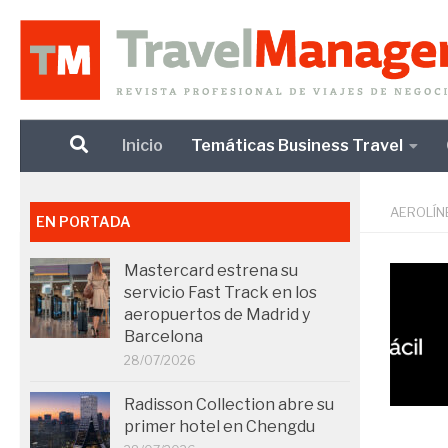
Debajo del contenido
Inicio
Temáticas Business Travel
AEROLÍN
EN PORTADA
Mastercard estrena su
servicio Fast Track en los
aeropuertos de Madrid y
Barcelona
28/07/2026
Radisson Collection abre su
primer hotel en Chengdu