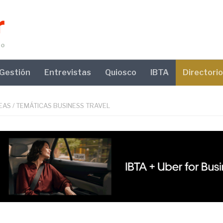
Gestión
Entrevistas
Quiosco
IBTA
Directorio
EAS
/
TEMÁTICAS BUSINESS TRAVEL