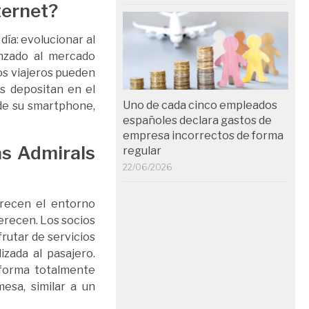
ternet?
ía: evolucionar al
anzado al mercado
los viajeros pueden
as depositan en el
Uno de cada cinco empleados
sde su smartphone,
españoles declara gastos de
empresa incorrectos de forma
as Admirals
regular
22/06/2026
frecen el entorno
merecen. Los socios
rutar de servicios
izada al pasajero.
 forma totalmente
esa, similar a un