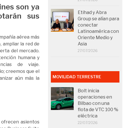
ines son ya
Etihad y Abra
otarán sus
Group se alían para
conectar
Latinoamérica con
compañía aérea más
Oriente Medio y
, ampliar la red de
Asia
ferta del mercado.
27/07/2026
atención humana y
cias de viaje.
io; creemos que el
MOVILIDAD TERRESTRE
anizar aún más la
Bolt inicia
operaciones en
Bilbao con una
flota de VTC 100 %
eléctrica
 ofrecen asientos
22/07/2026