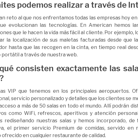
ites podemos realizar a través de In
ran reto al que nos enfrentamos todas las empresas hoy en d
que evolucionan las tecnologías. En American hemos l
iones que le hacen la vida más fácil al cliente. Por ejemplo, 
ar la localización de sus maletas facturadas desde que l
or hasta que las recogen en la cinta, en tiempo real de
o portátil a través de nuestra web.
qué consisten exactamente las sal
?
las VIP que tenemos en los principales aeropuertos. O
onal, servicio personalizado y detalles que los clientes se 
acceso a más de 50 salas en todo el mundo. Allí podrán disf
vos como WiFi, refrescos, aperitivos y atención personal
s rediseñando nuestras salas y hemos incorporado, de
va, el primer servicio Premium de comidas, servido en m
o ofrecido en cualquier restaurante de calidad.