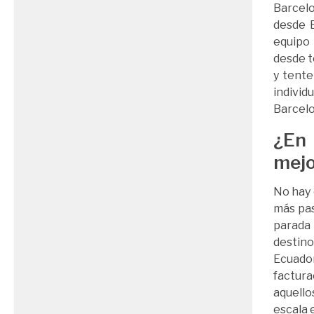
Barcelo
desde B
equipo 
desde t
y tente
individ
Barcelo
¿En 
mejo
No hay 
más pas
parada 
destino
Ecuado
factura
aquello
escala 