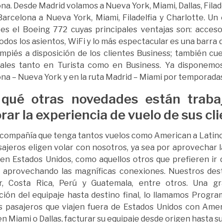
na. Desde Madrid volamos a Nueva York, Miami, Dallas, Filade
arcelona a Nueva York, Miami, Filadelfia y Charlotte. U
es el Boeing 772 cuyas principales ventajas son: acceso 
odos los asientos, WiFi y lo más espectacular es una barra 
mpiés a disposición de los clientes Business; también cu
uales tanto en Turista como en Business. Ya disponemos
na – Nueva York y en la ruta Madrid – Miami por temporada
qué otras novedades están traba
rar la experiencia de vuelo de sus cl
compañía que tenga tantos vuelos como American a Latino
ajeros eligen volar con nosotros, ya sea por aprovechar l
en Estados Unidos, como aquellos otros que prefieren ir
 aprovechando las magníficas conexiones. Nuestros desti
r, Costa Rica, Perú y Guatemala, entre otros. Una gr
ción del equipaje hasta destino final, lo llamamos Progra
s pasajeros que viajen fuera de Estados Unidos con Amer
en Miami o Dallas, facturar su equipaje desde origen hasta su 