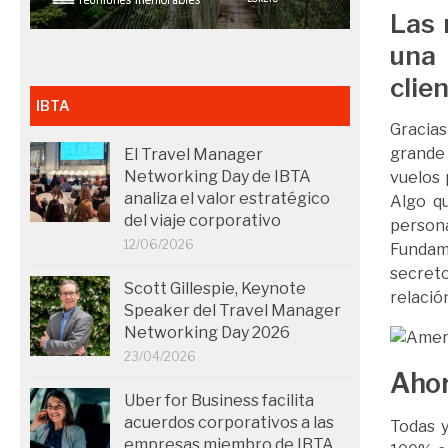
Las 
una
clie
IBTA
Gracias
grande 
El Travel Manager
Networking Day de IBTA
vuelos 
analiza el valor estratégico
Algo q
del viaje corporativo
perso
12/06/2026
Fundame
secret
Scott Gillespie, Keynote
relació
Speaker del Travel Manager
Networking Day 2026
23/04/2026
Ahor
Uber for Business facilita
acuerdos corporativos a las
Todas 
empresas miembro de IBTA