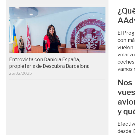
¿Qu
AAd
El Prog
con más
vuelen
volar a
Entrevista con Daniela España,
coches 
propietaria de Descubra Barcelona
vamos n
26/02/2025
Nos
vues
avio
y qu
Efecti
desde 