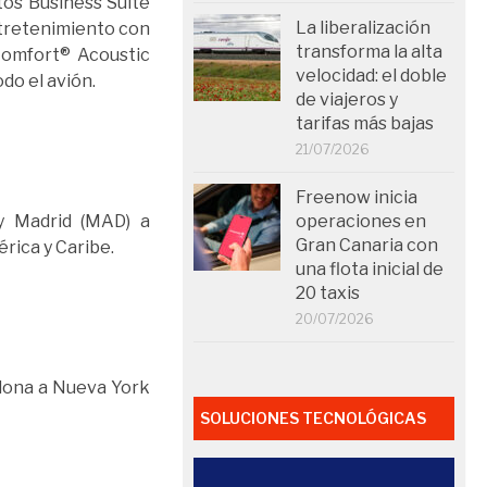
os Business Suite
La liberalización
ntretenimiento con
transforma la alta
Comfort® Acoustic
velocidad: el doble
do el avión.
de viajeros y
tarifas más bajas
21/07/2026
Freenow inicia
 y Madrid (MAD) a
operaciones en
Gran Canaria con
rica y Caribe.
una flota inicial de
20 taxis
20/07/2026
lona a Nueva York
SOLUCIONES TECNOLÓGICAS