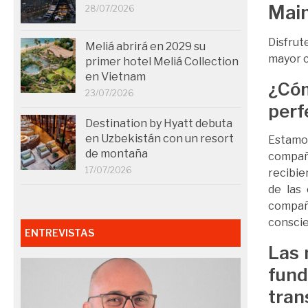
Main
28/07/2026
Disfrut
Meliá abrirá en 2029 su
mayor c
primer hotel Meliá Collection
en Vietnam
¿Cóm
23/07/2026
perf
Destination by Hyatt debuta
en Uzbekistán con un resort
Estamo
de montaña
compañ
17/07/2026
recibie
de las
compañ
conscie
ENTREVISTAS
Las 
fun
tran