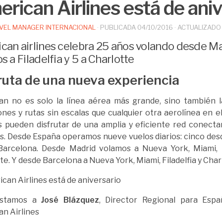
rican Airlines está de aniv
VEL MANAGER INTERNACIONAL
· PUBLICADA
04/10/2016
· ACTUALIZAD
can airlines celebra 25 años volando desde Ma
s a Filadelfia y 5 a Charlotte
ruta de una nueva experiencia
an no es solo la línea aérea más grande, sino también 
nes y rutas sin escalas que cualquier otra aerolínea en 
s pueden disfrutar de una amplia y eficiente red conect
s. Desde España operamos nueve vuelos diarios: cinco des
arcelona. Desde Madrid volamos a Nueva York, Miami, Dal
te. Y desde Barcelona a Nueva York, Miami, Filadelfia y Char
istamos a
José Blázquez
, Director Regional para Esp
n Airlines