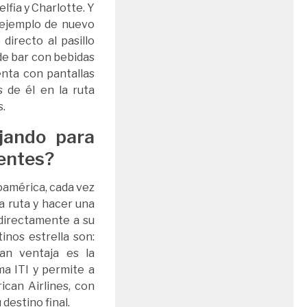
lfia y Charlotte. Y
n ejemplo de nuevo
directo al pasillo
de bar con bebidas
enta con pantallas
 de él en la ruta
s.
jando para
ientes?
américa, cada vez
a ruta y hacer una
 directamente a su
nos estrella son:
an ventaja es la
ma ITI y permite a
ican Airlines, con
destino final.