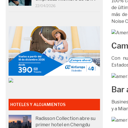
100% ca
22/04/2026
de últi
más de 
Noise C
Camb
Con nu
Estados
Bar 
Busines
HOTELES Y ALOJAMIENTOS
y a Mia
Radisson Collection abre su
primer hotel en Chengdu