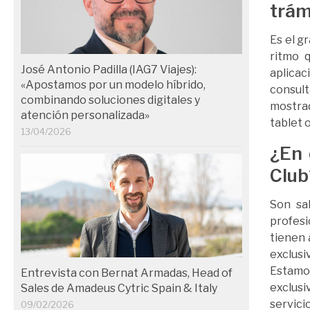
trám
Es el g
ritmo 
José Antonio Padilla (IAG7 Viajes):
aplicac
«Apostamos por un modelo híbrido,
consult
combinando soluciones digitales y
mostrad
atención personalizada»
tablet 
13/04/2026
¿En 
Club
Son sa
profesi
tienen 
exclusi
Estamo
Entrevista con Bernat Armadas, Head of
exclusi
Sales de Amadeus Cytric Spain & Italy
servici
09/02/2026