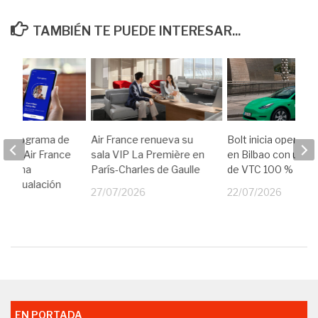
TAMBIÉN TE PUEDE INTERESAR...
ue, programa de
Air France renueva su
Bolt inicia operaci
ón de Air France
sala VIP La Première en
en Bilbao con una f
nza una
París-Charles de Gaulle
de VTC 100 % eléct
de igualación
27/07/2026
22/07/2026
ría
26
EN PORTADA