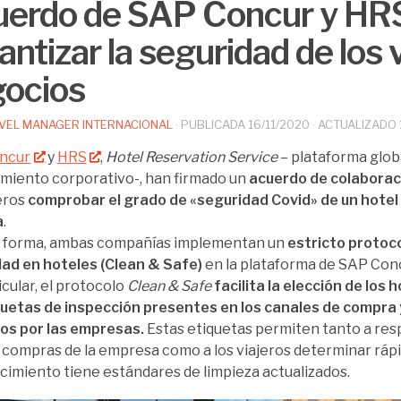
erdo de SAP Concur y HR
antizar la seguridad de los 
ocios
VEL MANAGER INTERNACIONAL
· PUBLICADA
16/11/2020
· ACTUALIZADO
ncur
y
HRS
,
Hotel Reservation Service
– plataforma glob
amiento corporativo-, han firmado un
acuerdo de colaborac
jeros
comprobar el grado de «seguridad Covid» de un hotel a
a
.
a forma, ambas compañías implementan un
estricto protoco
ad en hoteles (Clean & Safe)
en la plataforma de SAP Con
icular, el protocolo
Clean & Safe
facilita la elección de los 
quetas de inspección presentes en los canales de compra 
dos por las empresas.
Estas etiquetas permiten tanto a re
o compras de la empresa como a los viajeros determinar ráp
cimiento tiene estándares de limpieza actualizados.