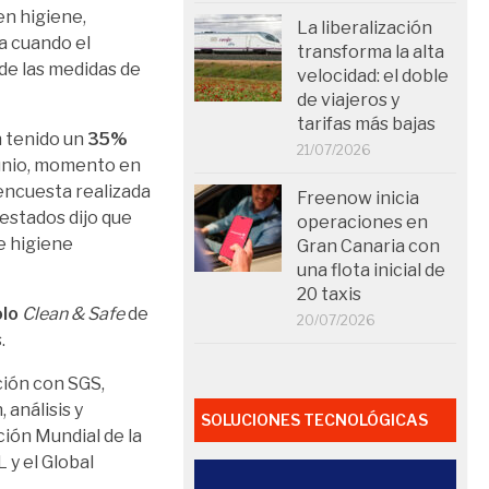
en higiene,
La liberalización
ca cuando el
transforma la alta
de las medidas de
velocidad: el doble
de viajeros y
tarifas más bajas
 tenido un
35%
21/07/2026
junio, momento en
 encuesta realizada
Freenow inicia
estados dijo que
operaciones en
e higiene
Gran Canaria con
una flota inicial de
20 taxis
olo
Clean & Safe
de
20/07/2026
.
ción con SGS,
 análisis y
SOLUCIONES TECNOLÓGICAS
ción Mundial de la
 y el Global