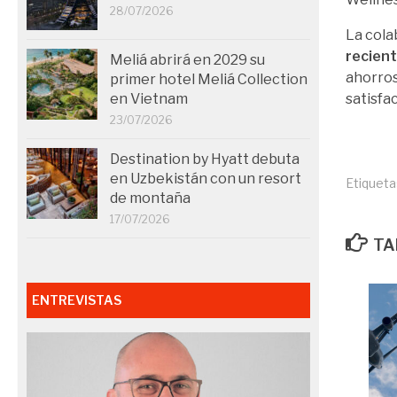
28/07/2026
La cola
recien
Meliá abrirá en 2029 su
ahorros
primer hotel Meliá Collection
en Vietnam
satisfac
23/07/2026
Destination by Hyatt debuta
en Uzbekistán con un resort
Etiqueta
de montaña
17/07/2026
TA
ENTREVISTAS