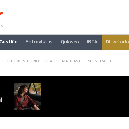
Gestión
Entrevistas
Quiosco
IBTA
Directorio
/
SOLUCIONES TECNOLÓGICAS
/
TEMÁTICAS BUSINESS TRAVEL