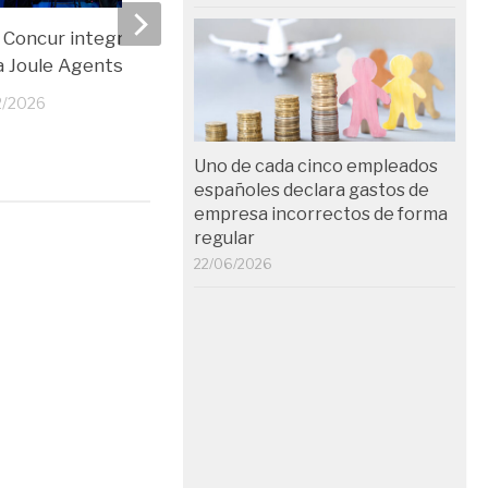
Concur integra Trainline y
La IA predictiva, la audi
a Joule Agents, su nueva IA
automática y las tarjet
virtuales, tendencias p
2/2026
según SAP Concur
07/01/2026
Uno de cada cinco empleados
españoles declara gastos de
empresa incorrectos de forma
regular
22/06/2026