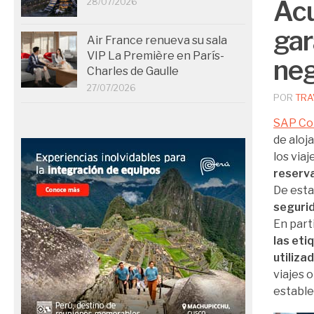
Acu
28/07/2026
gar
Air France renueva su sala
VIP La Première en París-
neg
Charles de Gaulle
27/07/2026
POR
TRA
SAP Co
de aloj
los via
reserv
De est
segurid
En part
las eti
utiliza
viajes 
estable