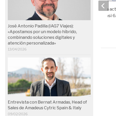
Airbus completa la act
de seguridad de casi 
modelos del A320
José Antonio Padilla (IAG7 Viajes):
01/12/2025
«Apostamos por un modelo híbrido,
combinando soluciones digitales y
atención personalizada»
13/04/2026
Entrevista con Bernat Armadas, Head of
Sales de Amadeus Cytric Spain & Italy
09/02/2026