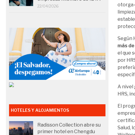
otorga 
22/04/2026
limpieza
estable
protecc
Según H
más de
el que 
por HRS
preferí
específ
A nivel 
HRS, in
El pro
HOTELES Y ALOJAMIENTOS
empresa
certifi
Radisson Collection abre su
Salud, 
primer hotel en Chengdu
Wellnes