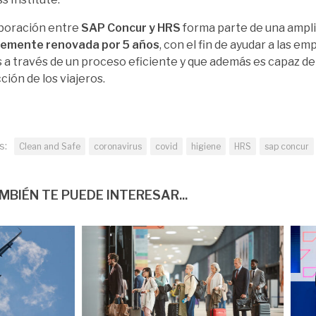
boración entre
SAP Concur y HRS
forma parte de una ampl
temente renovada por 5 años
, con el fin de ayudar a las e
 a través de un proceso eficiente y que además es capaz de
ción de los viajeros.
s:
Clean and Safe
coronavirus
covid
higiene
HRS
sap concur
MBIÉN TE PUEDE INTERESAR...