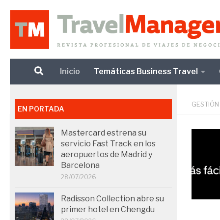
Debajo del contenido
Inicio
Temáticas Business Travel
GESTIÓN
EN PORTADA
Mastercard estrena su
servicio Fast Track en los
aeropuertos de Madrid y
Barcelona
28/07/2026
Radisson Collection abre su
primer hotel en Chengdu