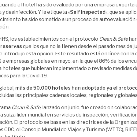
cuando el hotel ha sido evaluado por una empresa experta 
 y desinfección. Y la etiqueta «
Self Inspected
«, que se apli
cimiento ha sido sometido a un proceso de autoevaluación 
ión.
RS, los establecimientos con el protocolo
Clean & Safe
han
 reservas
que los que no la tienen desde el pasado mes de 
se introdujo esta opción. Este resultado está en línea con la
 a empresas globales en mayo, en la que el 86% de los encu
a hoteles que hubieran implementado o revisado medidas d
icas para la Covid-19.
global,
más de 50.000 hoteles han adoptado ya el protoc
cluidas las principales cadenas locales, regionales y globales
grama
Clean & Safe
, lanzado en junio, fue creado en colabora
 suiza líder mundial en servicios de inspección, verificación,
cación. El protocolo se basa en las directrices de la Organiza
los CDC, el Consejo Mundial de Viajes y Turismo (WTTC), RIFEL
s Institute.