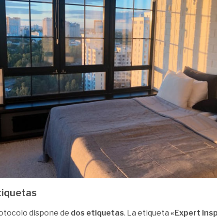
tiquetas
otocolo dispone de
dos etiquetas
. La etiqueta
«Expert Ins