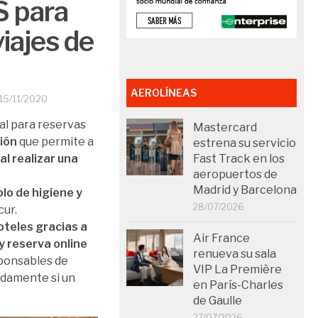
S para
viajes de
AEROLÍNEAS
15/11/2020
al para reservas
Mastercard
ión
que permite a
estrena su servicio
l realizar una
Fast Track en los
aeropuertos de
Madrid y Barcelona
lo de higiene y
28/07/2026
cur.
hoteles gracias a
Air France
y reserva online
renueva su sala
sponsables de
VIP La Première
idamente si un
en París-Charles
de Gaulle
27/07/2026