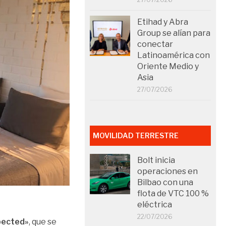
Etihad y Abra
Group se alían para
conectar
Latinoamérica con
Oriente Medio y
Asia
27/07/2026
MOVILIDAD TERRESTRE
Bolt inicia
operaciones en
Bilbao con una
flota de VTC 100 %
eléctrica
22/07/2026
pected»
, que se