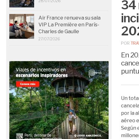
34 
28/07/2026
inc
Air France renueva su sala
VIP La Première en París-
20
Charles de Gaulle
27/07/2026
POR
TRA
En 20
cance
puntu
Un tota
cancela
por la 
aéreo 
Según e
millone