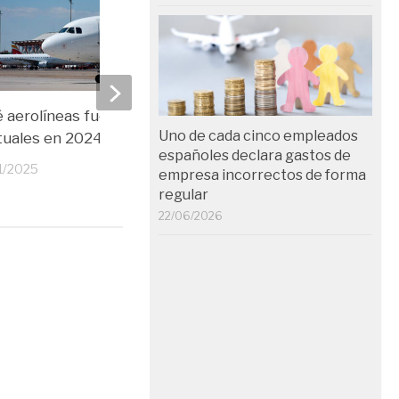
 aerolíneas fueron las más
Más del 20% de pasaje
Uno de cada cinco empleados
tuales en 2024?
sufrido retrasos aéreos
españoles declara gastos de
primer semestre de 2
1/2025
empresa incorrectos de forma
31/07/2024
regular
22/06/2026