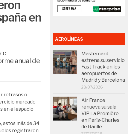
ieron
spaña en
AEROLÍNEAS
s o
Mastercard
forme anual de
estrena su servicio
Fast Track en los
aeropuertos de
Madrid y Barcelona
28/07/2026
r retrasos o
Air France
jercicio marcado
renueva su sala
es en el espacio
VIP La Première
en París-Charles
, estos más de 34
de Gaulle
vuelos registraron
27/07/2026