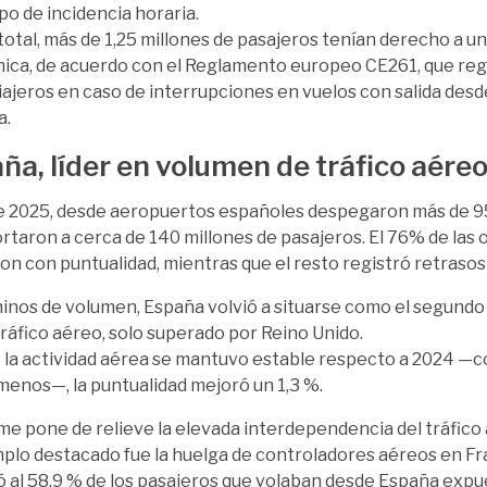
ipo de incidencia horaria.
total, más de 1,25 millones de pasajeros tenían derecho a 
ca, de acuerdo con el Reglamento europeo CE261, que reg
viajeros en caso de interrupciones en vuelos con salida desd
a.
ña, líder en volumen de tráfico aéreo
 2025, desde aeropuertos españoles despegaron más de 95
rtaron a cerca de 140 millones de pasajeros. El 76% de las
ron con puntualidad, mientras que el resto registró retraso
inos de volumen, España volvió a situarse como el segundo
ráfico aéreo, solo superado por Reino Unido.
la actividad aérea se mantuvo estable respecto a 2024 —c
menos—, la puntualidad mejoró un 1,3 %.
rme pone de relieve la elevada interdependencia del tráfic
plo destacado fue la huelga de controladores aéreos en Franc
ó al 58,9 % de los pasajeros que volaban desde España expu