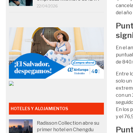
cancela
22/04/2026
del año
Punt
sign
En el a
puntual
de 840.
Entre l
solo un
extremo
con un 
seguido
HOTELES Y ALOJAMIENTOS
En los 
y el 76
Radisson Collection abre su
Punt
primer hotel en Chengdu