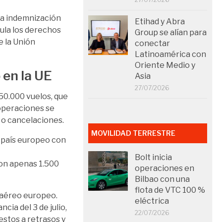
una indemnización
Etihad y Abra
ula los derechos
Group se alían para
e la Unión
conectar
Latinoamérica con
Oriente Medio y
 en la UE
Asia
27/07/2026
0.000 vuelos, que
 operaciones se
s o cancelaciones.
MOVILIDAD TERRESTRE
 país europeo con
Bolt inicia
on apenas 1.500
operaciones en
Bilbao con una
flota de VTC 100 %
o aéreo europeo.
eléctrica
ia del 3 de julio,
22/07/2026
estos a retrasos y