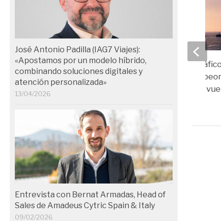
José Antonio Padilla (IAG7 Viajes):
«Apostamos por un modelo híbrido,
España lidera el tráfic
combinando soluciones digitales y
europeo, pero empeor
atención personalizada»
puntualidad de los vue
13/04/2026
10/01/2024
Entrevista con Bernat Armadas, Head of
Sales de Amadeus Cytric Spain & Italy
09/02/2026