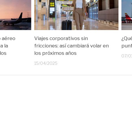
o aéreo
Viajes corporativos sin
¿Qué
a la
fricciones: así cambiará volar en
pun
los
los próximos años
07/0
15/04/2025