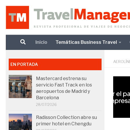
Debajo del contenido
Inicio
Temáticas Business Travel
AEROLÍN
EN PORTADA
Mastercard estrena su
servicio Fast Track en los
aeropuertos de Madrid y
Barcelona
28/07/2026
Radisson Collection abre su
primer hotel en Chengdu