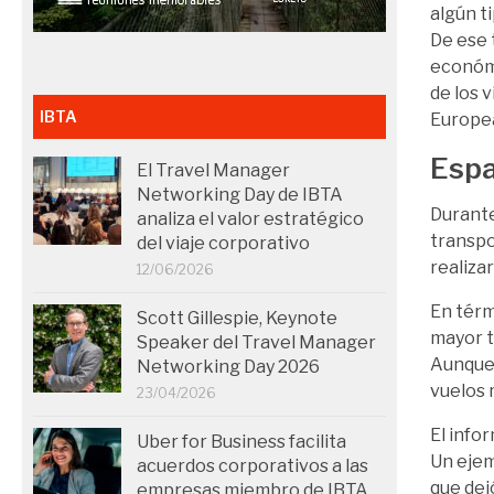
algún t
De ese 
económi
de los 
IBTA
Europe
Espa
El Travel Manager
Networking Day de IBTA
Durante
analiza el valor estratégico
transpo
del viaje corporativo
realiza
12/06/2026
En térm
Scott Gillespie, Keynote
mayor t
Speaker del Travel Manager
Aunque 
Networking Day 2026
vuelos 
23/04/2026
El info
Uber for Business facilita
Un ejem
acuerdos corporativos a las
que dej
empresas miembro de IBTA