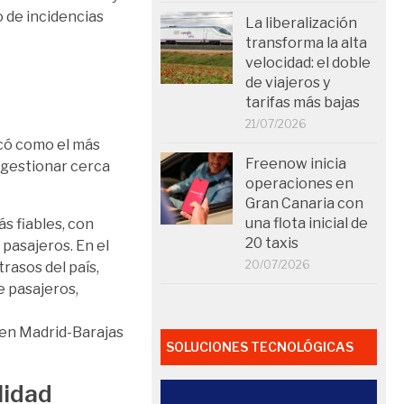
 de incidencias
La liberalización
transforma la alta
velocidad: el doble
de viajeros y
tarifas más bajas
21/07/2026
acó como el más
Freenow inicia
 gestionar cerca
operaciones en
Gran Canaria con
una flota inicial de
s fiables, con
20 taxis
 pasajeros. En el
20/07/2026
rasos del país,
e pasajeros,
% en Madrid-Barajas
SOLUCIONES TECNOLÓGICAS
lidad