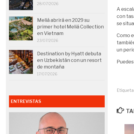
28/07/2026
A escal
con tas
Meliá abrirá en 2029 su
se situ
primer hotel Meliá Collection
en Vietnam
Como es
23/07/2026
también
un perio
Destination by Hyatt debuta
en Uzbekistán con un resort
Puedes 
de montaña
17/07/2026
Etiqueta
ENTREVISTAS
TA