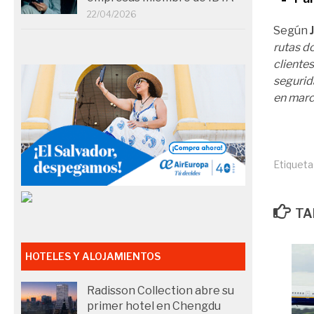
22/04/2026
Según
rutas d
clientes
segurid
en march
Etiqueta
TA
HOTELES Y ALOJAMIENTOS
Radisson Collection abre su
primer hotel en Chengdu