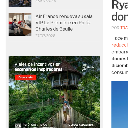
Rya
28/07/2026
dom
Air France renueva su sala
VIP La Première en París-
POR
TRA
Charles de Gaulle
27/07/2026
Hace me
reducci
embarg
domésti
diciem
consumi