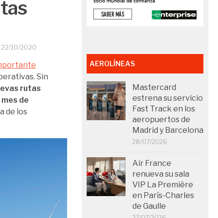
utas
O
22/10/2020
AEROLÍNEAS
mportante
perativas. Sin
Mastercard
evas rutas
estrena su servicio
e mes de
Fast Track en los
a de los
aeropuertos de
Madrid y Barcelona
28/07/2026
Air France
renueva su sala
VIP La Première
en París-Charles
de Gaulle
27/07/2026