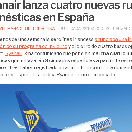
nair lanza cuatro nuevas r
ésticas en España
VEL MANAGER INTERNACIONAL
· PUBLICADA
22/10/2020
· ACTUALIZAD
nos de una semana la aerolínea irlandesa
anunciaba una i
ón de su programa de invierno
y el cierre de cuatro bases o
o,
Ryanair
ha comunicado que
pone en marcha cuatro nu
cas que enlazarán 8 ciudades españolas a partir de est
bre
, “tras haber registrado un aumento récord en la demand
dores españoles”, indica Ryanair en un comunicado.