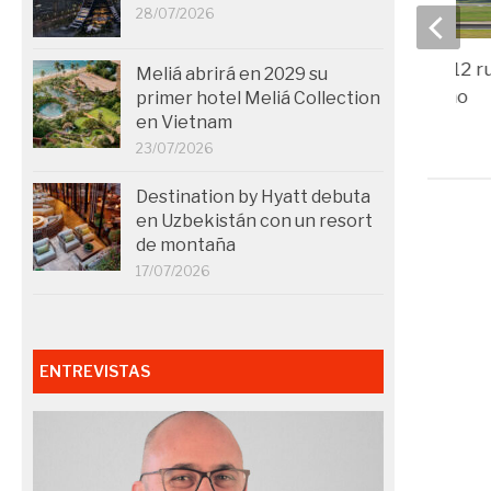
28/07/2026
Ryanair cancelará 12 r
Meliá abrirá en 2029 su
España este verano
primer hotel Meliá Collection
en Vietnam
17/01/2025
23/07/2026
Destination by Hyatt debuta
en Uzbekistán con un resort
de montaña
17/07/2026
ENTREVISTAS