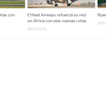
utas con
Etihad Airways refuerza su red
Ryan
en África con seis nuevas rutas
29/0
28/05/2026