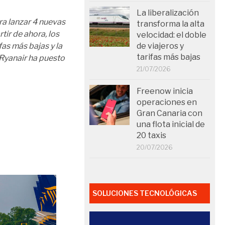
La liberalización
ra lanzar 4 nuevas
transforma la alta
tir de ahora, los
velocidad: el doble
de viajeros y
fas más bajas y la
tarifas más bajas
 Ryanair ha puesto
21/07/2026
Freenow inicia
operaciones en
Gran Canaria con
una flota inicial de
20 taxis
20/07/2026
SOLUCIONES TECNOLÓGICAS