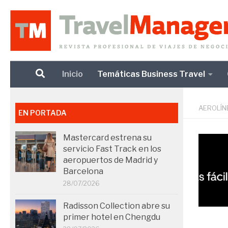
Debajo del contenido
Inicio
Temáticas Business Travel
AEROLÍN
EN PORTADA
Mastercard estrena su
servicio Fast Track en los
aeropuertos de Madrid y
Barcelona
28/07/2026
Radisson Collection abre su
primer hotel en Chengdu