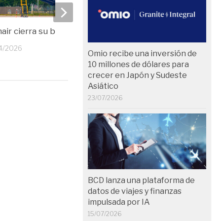
air cierra su base en Berlín
Ryanair elimina 2 millo
asientos en España est
4/2026
Omio recibe una inversión de
03/09/2025
10 millones de dólares para
crecer en Japón y Sudeste
Asiático
23/07/2026
BCD lanza una plataforma de
datos de viajes y finanzas
impulsada por IA
15/07/2026