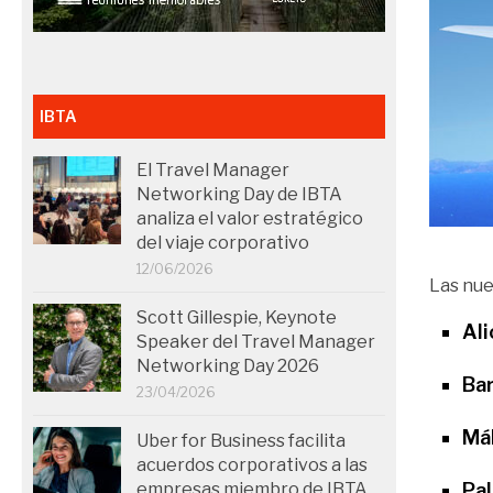
IBTA
El Travel Manager
Networking Day de IBTA
analiza el valor estratégico
del viaje corporativo
12/06/2026
Las nue
Scott Gillespie, Keynote
Ali
Speaker del Travel Manager
Networking Day 2026
Ba
23/04/2026
Má
Uber for Business facilita
acuerdos corporativos a las
empresas miembro de IBTA
Pa