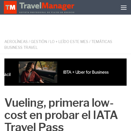
Debajo del contenido
AEROLÍNEAS
/
GESTIÓN
/
LO + LEÍDO ESTE MES
/
TEMÁTICAS
BUSINESS TRAVEL
Vueling, primera low-
cost en probar el IATA
Travel Pass