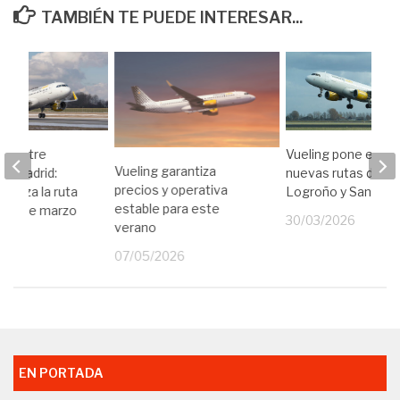
TAMBIÉN TE PUEDE INTERESAR...
os entre
Vueling pone en m
Vueling garantiza
 y Madrid:
nuevas rutas desd
precios y operativa
fuerza la ruta
Logroño y Santiag
estable para este
ales de marzo
30/03/2026
verano
26
07/05/2026
EN PORTADA