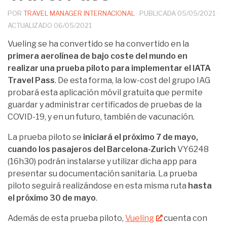
POR
TRAVEL MANAGER INTERNACIONAL
· PUBLICADA
05/05/2021
·
ACTUALIZADO
06/05/2021
Vueling se ha convertido se ha convertido en la
primera aerolínea de bajo coste del mundo en
realizar una prueba piloto para implementar el IATA
Travel Pass
. De esta forma, la low-cost del grupo IAG
probará esta aplicación móvil gratuita que permite
guardar y administrar certificados de pruebas de la
COVID-19, y en un futuro, también de vacunación.
La prueba piloto se
iniciará el próximo 7 de mayo,
cuando los pasajeros del Barcelona-Zurich
VY6248
(16h30) podrán instalarse y utilizar dicha app para
presentar su documentación sanitaria. La prueba
piloto seguirá realizándose en esta misma ruta
hasta
el próximo 30 de mayo
.
Además de esta prueba piloto,
Vueling
cuenta con