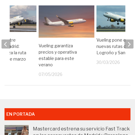
os entre
Vueling pone en m
Vueling garantiza
 y Madrid:
nuevas rutas desd
precios y operativa
fuerza la ruta
Logroño y Santiag
estable para este
ales de marzo
30/03/2026
verano
26
07/05/2026
EN PORTADA
Mastercard estrena su servicio Fast Track