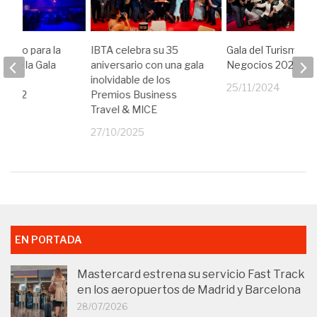
arado para la
IBTA celebra su 35
Gala del Turismo d
ón de la Gala
aniversario con una gala
Negocios 2024
mo de
inolvidable de los
25/11/2024
 2022
Premios Business
Travel & MICE
22
27/10/2025
EN PORTADA
Mastercard estrena su servicio Fast Track
en los aeropuertos de Madrid y Barcelona
28/07/2026