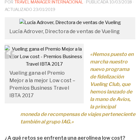
POR
TRAVEL MANAGER INTERNACIONAL
· PUBLICADA
10/03/2018
·
ACTUALIZADO
23/01/2019
Lucía Adrover, Directora de ventas de Vueling
«Hemos puesto en
marcha nuestro
nuevo programa
Vueling gana el Premio
de fidelización
Mejor a la mejor Low cost –
Vueling Club, que
Premios Business Travel
hemos lanzado de
IBTA 2017
la mano de Avios,
la principal
moneda de recompensas de viajes perteneciente
también al grupo IAG.»
¿A qué retos se enfrenta una aerolínea
low cost
?