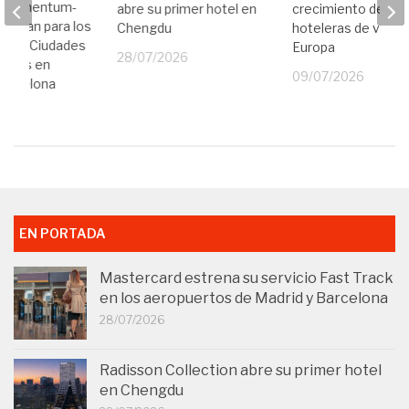
y Momentum-
abre su primer hotel en
crecimiento de re
erfilan para los
Chengdu
hoteleras de veran
e las Ciudades
Europa
28/07/2026
arias en
09/07/2026
Barcelona
26
EN PORTADA
Mastercard estrena su servicio Fast Track
en los aeropuertos de Madrid y Barcelona
28/07/2026
Radisson Collection abre su primer hotel
en Chengdu